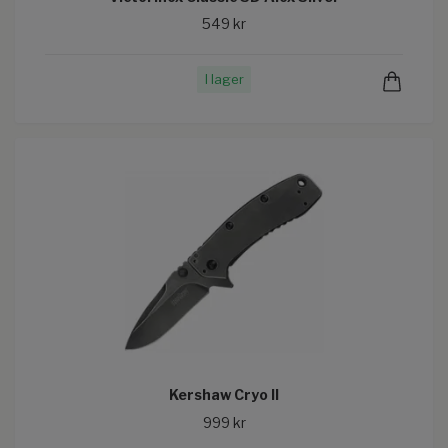
549 kr
I lager
Kershaw Cryo II
999 kr