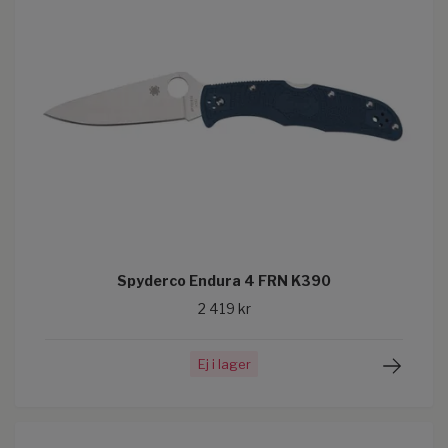
Spyderco Endura 4 FRN K390
2 419 kr
Ej i lager