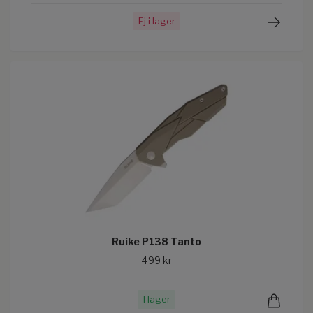
Ej i lager
Ruike P138 Tanto
499 kr
I lager