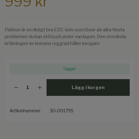
999 kr
Flatiron är en riktigt bra EDC-kniv som löser de allra flesta
problemen du kan stöta på under vardagen. Den omvända
krökningen av knivens ryggrad håller knogarn
I lager
Lägg i korgen
Artikelnummer
30-001795