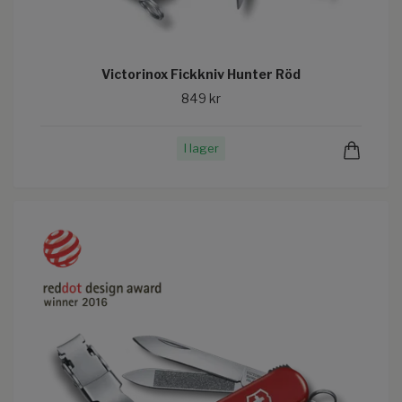
Victorinox Fickkniv Hunter Röd
849 kr
I lager