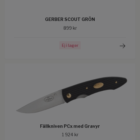
GERBER SCOUT GRÖN
899 kr
Ej i lager
Fällkniven PCx med Gravyr
1 924 kr