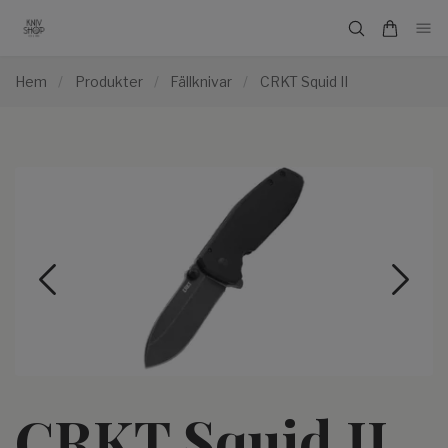
Hem
/
Produkter
/
Fällknivar
/
CRKT Squid II
CRKT Squid II