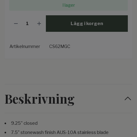
I lager
Lägg i korgen
Artikelnummer
CS62MGC
Beskrivning
9.25" closed
7.5" stonewash finish AUS-10A stainless blade