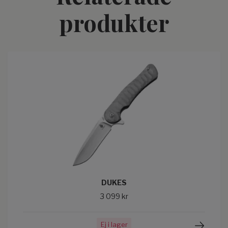
produkter
DUKES
3 099 kr
Ej i lager