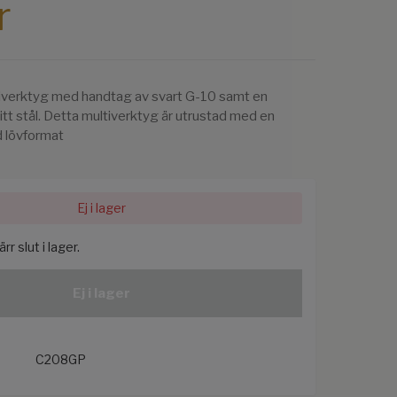
r
tiverktyg med handtag av svart G-10 samt en
itt stål. Detta multiverktyg är utrustad med en
ed lövformat
Ej i lager
r slut i lager.
Ej i lager
C208GP