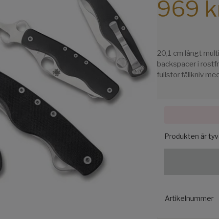
969 k
20,1 cm långt mul
backspacer i rostfr
fullstor fällkniv m
Produkten är tyvär
Artikelnummer