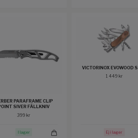
VICTORINOX EVOWOOD 
1 449 kr
ERBER PARAFRAME CLIP
POINT SIVER FÄLLKNIV
399 kr
I lager
Ej i lager