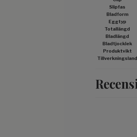
Slipfas
Bladform
Eggtyp
Totallängd
Bladlängd
Bladtjocklek
Produktvikt
Tillverkningslan
Recens