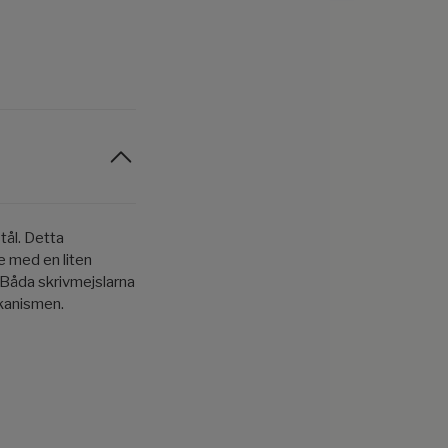
tål. Detta
e med en liten
Båda skrivmejslarna
ekanismen.