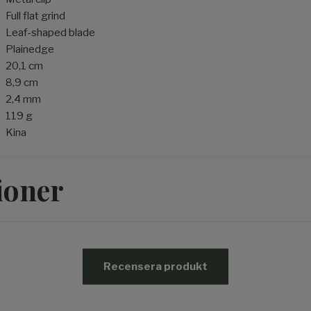
Full flat grind
Leaf-shaped blade
Plainedge
20,1 cm
8,9 cm
2,4 mm
119 g
d
Kina
ioner
Recensera produkt