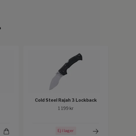
r
Cold Steel Rajah 3 Lockback
1 199 kr
Ej i lager