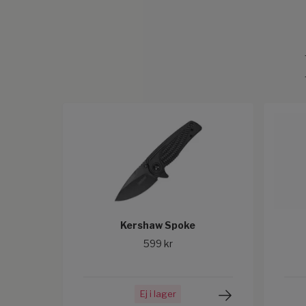
Kershaw Spoke
599 kr
Ej i lager