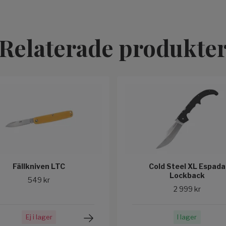
Relaterade produkte
Fällkniven LTC
Cold Steel XL Espada
Lockback
549 kr
2 999 kr
Ej i lager
I lager