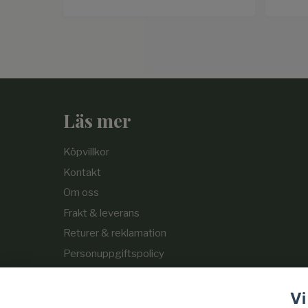
Läs mer
Köpvillkor
Kontakt
Om oss
Frakt & leverans
Returer & reklamation
Personuppgiftspolicy
Cookie-policy
Vi