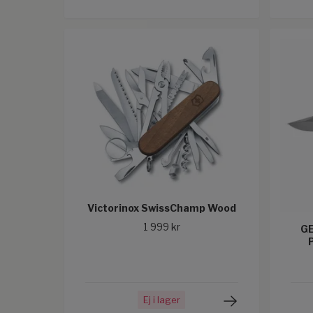
Victorinox SwissChamp Wood
1 999 kr
G
Ej i lager