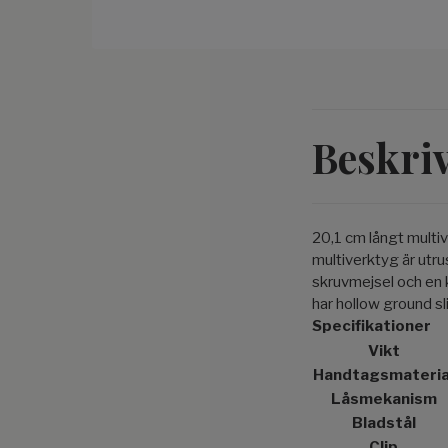
Beskri
20,1 cm långt multi
multiverktyg är utru
skruvmejsel och en 
har hollow ground sl
Specifikationer
Vikt
Handtagsmateria
Låsmekanism
Bladstål
Clip