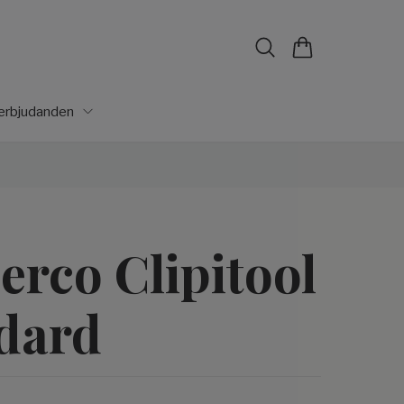
lerbjudanden
erco Clipitool
dard