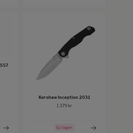
S557
Kershaw Inception 2031
1 379 kr
Ej i lager