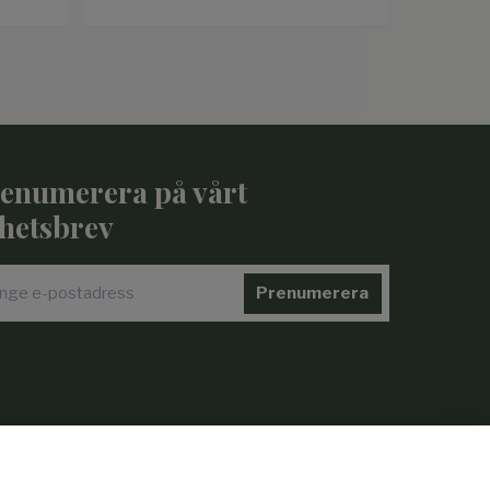
enumerera på vårt
hetsbrev
Prenumerera