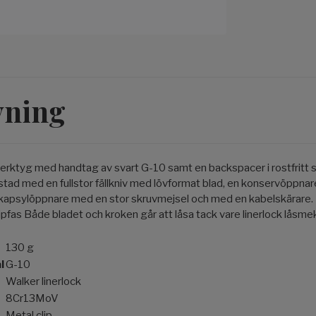
vning
verktyg med handtag av svart G-10 samt en backspacer i rostfritt s
stad med en fullstor fällkniv med lövformat blad, en konservöppnar
kapsylöppnare med en stor skruvmejsel och med en kabelskärare. 
ipfas Både bladet och kroken går att låsa tack vare linerlock låsm
130 g
l
G-10
Walker linerlock
8Cr13MoV
Metal clip