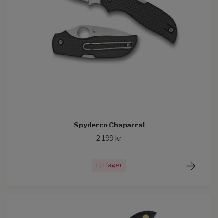
Spyderco Chaparral
2 199 kr
Ej i lager