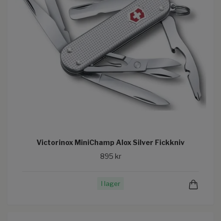
Victorinox MiniChamp Alox Silver Fickkniv
895 kr
I lager