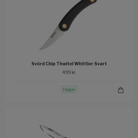
Svörd Chip Thwitel Whittler Svart
499 kr
I lager