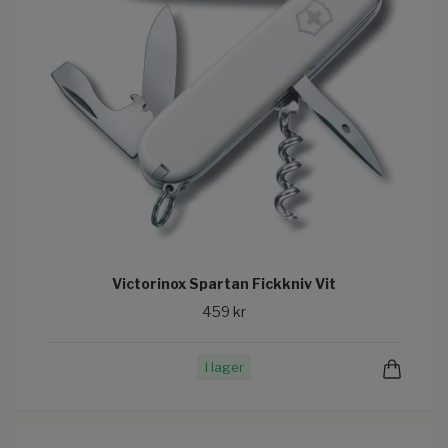
Victorinox Spartan Fickkniv Vit
459 kr
I lager