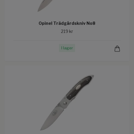
Opinel Trädgårdskniv No8
219 kr
I lager