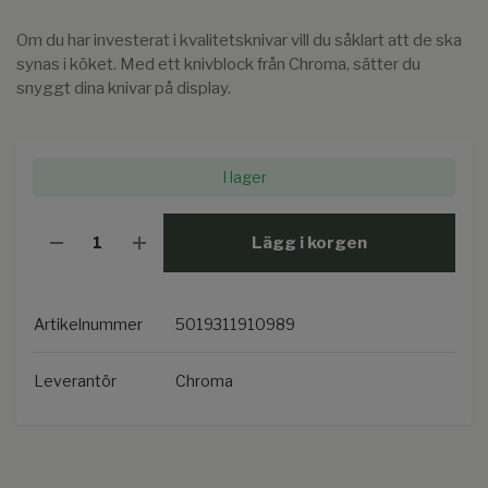
Om du har investerat i kvalitetsknivar vill du såklart att de ska
synas i köket. Med ett knivblock från Chroma, sätter du
snyggt dina knivar på display.
I lager
Lägg i korgen
Artikelnummer
5019311910989
Leverantör
Chroma