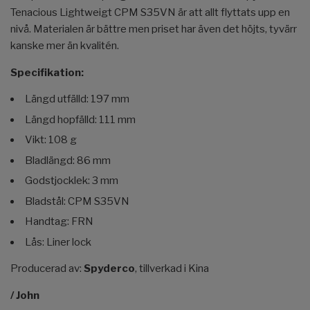
Tenacious Lightweigt CPM S35VN är att allt flyttats upp en
nivå. Materialen är bättre men priset har även det höjts, tyvärr
kanske mer än kvalitén.
Specifikation:
Längd utfälld: 197 mm
Längd hopfälld: 111 mm
Vikt: 108 g
Bladlängd: 86 mm
Godstjocklek: 3 mm
Bladstål: CPM S35VN
Handtag: FRN
Lås: Liner lock
Producerad av:
Spyderco
, tillverkad i Kina
/ John