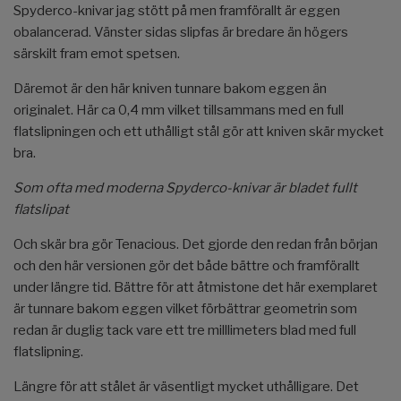
Spyderco-knivar jag stött på men framförallt är eggen
obalancerad. Vänster sidas slipfas är bredare än högers
särskilt fram emot spetsen.
Däremot är den här kniven tunnare bakom eggen än
originalet. Här ca 0,4 mm vilket tillsammans med en full
flatslipningen och ett uthålligt stål gör att kniven skär mycket
bra.
Som ofta med moderna Spyderco-knivar är bladet fullt
flatslipat
Och skär bra gör Tenacious. Det gjorde den redan från början
och den här versionen gör det både bättre och framförallt
under längre tid. Bättre för att åtmistone det här exemplaret
är tunnare bakom eggen vilket förbättrar geometrin som
redan är duglig tack vare ett tre milllimeters blad med full
flatslipning.
Längre för att stålet är väsentligt mycket uthålligare. Det