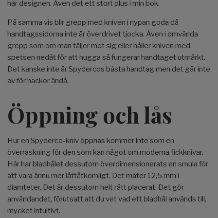
här designen. Även det ett stort plus i min bok.
På samma vis blir grepp med kniven i nypan goda då
handtagssidorna inte är överdrivet tjocka. Även i omvända
grepp som om man täljer mot sig eller håller kniven med
spetsen nedåt för att hugga så fungerar handtaget utmärkt.
Det kanske inte är Spydercos bästa handtag men det går inte
av för hackor ändå.
Öppning och lås
Hur en Spyderco-kniv öppnas kommer inte som en
överraskning för den som kan något om moderna fickknivar.
Här har bladhålet dessutom överdimensionerats en smula för
att vara ännu mer låttåtkomligt. Det mäter 12,5 mm i
diamteter. Det är dessutom helt rätt placerat. Det gör
användandet, förutsatt att du vet vad ett bladhål används till,
mycket intuitivt.