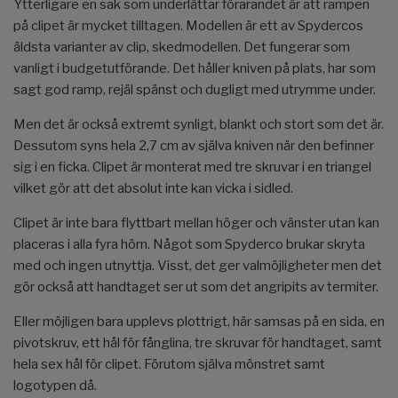
Ytterligare en sak som underlättar förarandet är att rampen
på clipet är mycket tilltagen. Modellen är ett av Spydercos
äldsta varianter av clip, skedmodellen. Det fungerar som
vanligt i budgetutförande. Det håller kniven på plats, har som
sagt god ramp, rejäl spänst och dugligt med utrymme under.
Men det är också extremt synligt, blankt och stort som det är.
Dessutom syns hela 2,7 cm av själva kniven när den befinner
sig i en ficka. Clipet är monterat med tre skruvar i en triangel
vilket gör att det absolut inte kan vicka i sidled.
Clipet är inte bara flyttbart mellan höger och vänster utan kan
placeras i alla fyra hörn. Något som Spyderco brukar skryta
med och ingen utnyttja. Visst, det ger valmöjligheter men det
gör också att handtaget ser ut som det angripits av termiter.
Eller möjligen bara upplevs plottrigt, här samsas på en sida, en
pivotskruv, ett hål för fånglina, tre skruvar för handtaget, samt
hela sex hål för clipet. Förutom själva mönstret samt
logotypen då.