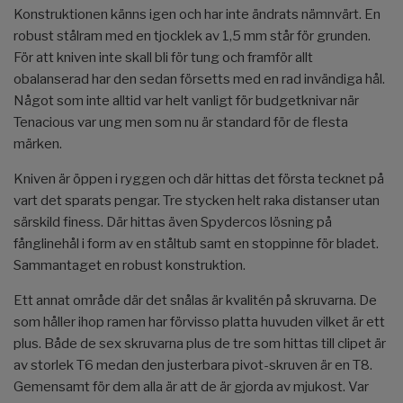
Konstruktionen känns igen och har inte ändrats nämnvärt. En
robust stålram med en tjocklek av 1,5 mm står för grunden.
För att kniven inte skall bli för tung och framför allt
obalanserad har den sedan försetts med en rad invändiga hål.
Något som inte alltid var helt vanligt för budgetknivar när
Tenacious var ung men som nu är standard för de flesta
märken.
Kniven är öppen i ryggen och där hittas det första tecknet på
vart det sparats pengar. Tre stycken helt raka distanser utan
särskild finess. Där hittas även Spydercos lösning på
fånglinehål i form av en ståltub samt en stoppinne för bladet.
Sammantaget en robust konstruktion.
Ett annat område där det snålas är kvalitén på skruvarna. De
som håller ihop ramen har förvisso platta huvuden vilket är ett
plus. Både de sex skruvarna plus de tre som hittas till clipet är
av storlek T6 medan den justerbara pivot-skruven är en T8.
Gemensamt för dem alla är att de är gjorda av mjukost. Var