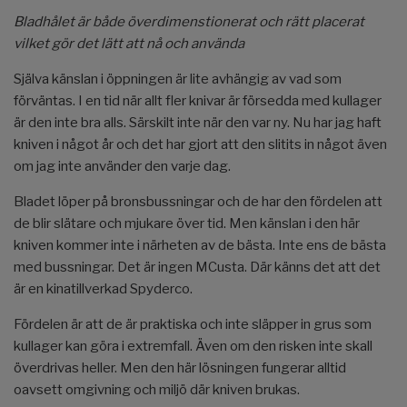
Bladhålet är både överdimenstionerat och rätt placerat
vilket gör det lätt att nå och använda
Själva känslan i öppningen är lite avhängig av vad som
förväntas. I en tid när allt fler knivar är försedda med kullager
är den inte bra alls. Särskilt inte när den var ny. Nu har jag haft
kniven i något år och det har gjort att den slitits in något även
om jag inte använder den varje dag.
Bladet löper på bronsbussningar och de har den fördelen att
de blir slätare och mjukare över tid. Men känslan i den här
kniven kommer inte i närheten av de bästa. Inte ens de bästa
med bussningar. Det är ingen MCusta. Där känns det att det
är en kinatillverkad Spyderco.
Fördelen är att de är praktiska och inte släpper in grus som
kullager kan göra i extremfall. Även om den risken inte skall
överdrivas heller. Men den här lösningen fungerar alltid
oavsett omgivning och miljö där kniven brukas.