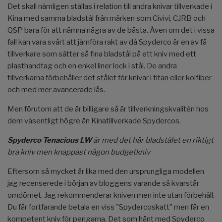
Det skall nämligen ställas i relation till andra knivar tillverkade i
Kina med samma bladstål från märken som Civivi, CJRB och
QSP bara för att nämna några av de bästa. Även om det i vissa
fall kan vara svårt att jämföra rakt av då Spyderco är en av få
tillverkare som sätter så fina bladstål på ett kniv med ett
plasthandtag och en enkel liner lock i stål. De andra
tillverkarna förbehåller det stålet för knivar i titan eller kolfiber
och med mer avancerade lås.
Men förutom att de är billigare så är tillverkningskvalitén hos
dem väsentligt högre än Kinatillverkade Spydercos.
Spyderco Tenacious LW
är med det här bladstålet en riktigt
bra kniv men knappast någon budgetkniv
Eftersom så mycket är lika med den ursprungliga modellen
jag recenserede i början av bloggens varande så kvarstår
omdömet. Jag rekommenderar kniven men inte utan förbehåll.
Du får fortfarande betala en viss "Spydercoskatt" men får en
kompetent kniv för pengarna. Det som hänt med Spyderco