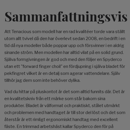
Sammanfattningsvis
Att Tenacious som modell har en rad kvalitéer torde vara ställt
utom allt tvivel då den har överlevt sedan 2008, en bedrift i en
tid då nya modeller både poppar upp och försvinner i en aldrig
sinande ström. Men modellen har alltid vilat på en solid grund.
Själva formgivningen är god och med den följer en Spyderco
utan ett "forward finger choil" en fördjupning i själva bladet för
pekfingret vilket är en detalj som agerar vattendelare. Själv
tillhör jag dem som inte behöver dylika.
Vad du hittar på pluskontot är det som alltid funnits där. Det är
en kvalitetskniv från ett märke som står bakom sina
produkter. Bladet är välformat och praktiskt, stålet utmärkt
och problemen med handtaget är till stor del löst och det som
återstår är ett rimligt ergonomiskt handtag med excellent
fäste. En trimmad arbetshäst kallar Spyderco den för på