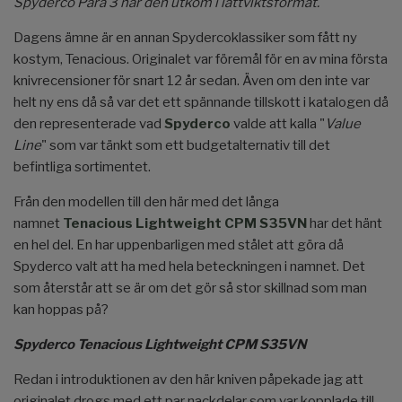
Spyderco Para 3 när den utkom i lättviktsformat.
Dagens ämne är en annan Spydercoklassiker som fått ny
kostym, Tenacious. Originalet var föremål för en av mina första
knivrecensioner för snart 12 år sedan. Även om den inte var
helt ny ens då så var det ett spännande tillskott i katalogen då
den representerade vad
Spyderco
valde att kalla "
Value
Line
" som var tänkt som ett budgetalternativ till det
befintliga sortimentet.
Från den modellen till den här med det långa
namnet
Tenacious Lightweight CPM S35VN
har det hänt
en hel del. En har uppenbarligen med stålet att göra då
Spyderco valt att ha med hela beteckningen i namnet. Det
som återstår att se är om det gör så stor skillnad som man
kan hoppas på?
Spyderco Tenacious Lightweight CPM S35VN
Redan i introduktionen av den här kniven påpekade jag att
originalet drogs med ett par nackdelar som var kopplade till