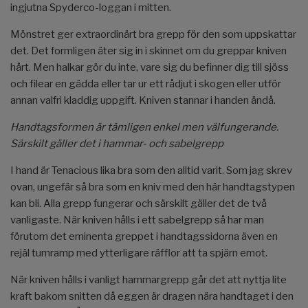
ingjutna Spyderco-loggan i mitten.
Mönstret ger extraordinärt bra grepp för den som uppskattar
det. Det formligen äter sig in i skinnet om du greppar kniven
hårt. Men halkar gör du inte, vare sig du befinner dig till sjöss
och filear en gädda eller tar ur ett rådjut i skogen eller utför
annan valfri kladdig uppgift. Kniven stannar i handen ändå.
Handtagsformen är tämligen enkel men välfungerande.
Särskilt gäller det i hammar- och sabelgrepp
I hand är Tenacious lika bra som den alltid varit. Som jag skrev
ovan, ungefär så bra som en kniv med den här handtagstypen
kan bli. Alla grepp fungerar och särskilt gäller det de två
vanligaste. När kniven hålls i ett sabelgrepp så har man
förutom det eminenta greppet i handtagssidorna även en
rejäl tumramp med ytterligare räfflor att ta spjärn emot.
När kniven hålls i vanligt hammargrepp går det att nyttja lite
kraft bakom snitten då eggen är dragen nära handtaget i den