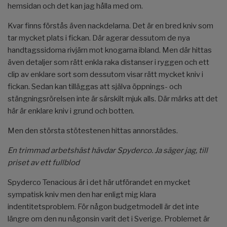
hemsidan och det kan jag hålla med om.
Kvar finns förstås även nackdelarna. Det är en bred kniv som
tar mycket plats i fickan. Där agerar dessutom de nya
handtagssidorna rivjärn mot knogarna ibland. Men där hittas
även detaljer som rätt enkla raka distanser i ryggen och ett
clip av enklare sort som dessutom visar rätt mycket kniv i
fickan. Sedan kan tilläggas att själva öppnings- och
stängningsrörelsen inte är särskilt mjuk alls. Där märks att det
här är enklare kniv i grund och botten.
Men den största stötestenen hittas annorstädes.
En trimmad arbetshäst hävdar Spyderco. Ja säger jag, till
priset av ett fullblod
Spyderco Tenacious är i det här utförandet en mycket
sympatisk kniv men den har enligt mig klara
indentitetsproblem. För någon budgetmodell är det inte
längre om den nu någonsin varit det i Sverige. Problemet är