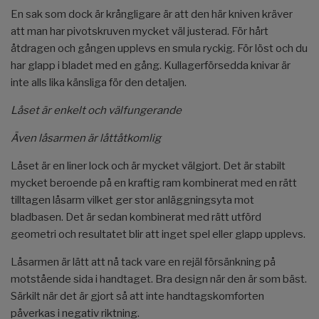
En sak som dock är krångligare är att den här kniven kräver
att man har pivotskruven mycket väl justerad. För hårt
åtdragen och gången upplevs en smula ryckig. För löst och du
har glapp i bladet med en gång. Kullagerförsedda knivar är
inte alls lika känsliga för den detaljen.
Låset är enkelt och välfungerande
Även låsarmen är låttåtkomlig
Låset är en liner lock och är mycket välgjort. Det är stabilt
mycket beroende på en kraftig ram kombinerat med en rätt
tilltagen låsarm vilket ger stor anläggningsyta mot
bladbasen. Det är sedan kombinerat med rätt utförd
geometri och resultatet blir att inget spel eller glapp upplevs.
Låsarmen är lätt att nå tack vare en rejäl försänkning på
motstående sida i handtaget. Bra design när den är som bäst.
Särkilt när det är gjort så att inte handtagskomforten
påverkas i negativ riktning.