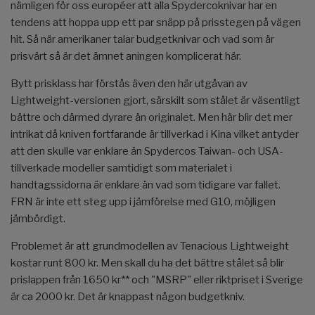
nämligen för oss européer att alla Spydercoknivar har en
tendens att hoppa upp ett par snäpp på prisstegen på vägen
hit. Så när amerikaner talar budgetknivar och vad som är
prisvärt så är det ämnet aningen komplicerat här.
Bytt prisklass har förstås även den här utgåvan av
Lightweight-versionen gjort, särskilt som stålet är väsentligt
bättre och därmed dyrare än originalet. Men här blir det mer
intrikat då kniven fortfarande är tillverkad i Kina vilket antyder
att den skulle var enklare än Spydercos Taiwan- och USA-
tillverkade modeller samtidigt som materialet i
handtagssidorna är enklare än vad som tidigare var fallet.
FRN är inte ett steg upp i jämförelse med G10, möjligen
jämbördigt.
Problemet är att grundmodellen av Tenacious Lightweight
kostar runt 800 kr. Men skall du ha det bättre stålet så blir
prislappen från 1650 kr** och "MSRP" eller riktpriset i Sverige
är ca 2000 kr. Det är knappast någon budgetkniv.