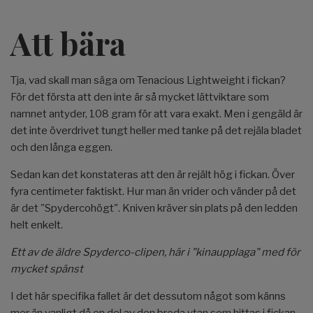
Att bära
Tja, vad skall man säga om Tenacious Lightweight i fickan?
För det första att den inte är så mycket lättviktare som
namnet antyder, 108 gram för att vara exakt. Men i gengäld är
det inte överdrivet tungt heller med tanke på det rejäla bladet
och den långa eggen.
Sedan kan det konstateras att den är rejält hög i fickan. Över
fyra centimeter faktiskt. Hur man än vrider och vänder på det
är det "Spydercohögt". Kniven kräver sin plats på den ledden
helt enkelt.
Ett av de äldre Spyderco-clipen, här i "kinaupplaga" med för
mycket spänst
I det här specifika fallet är det dessutom något som känns