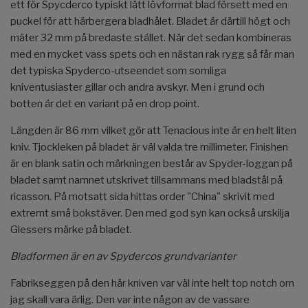
ett för Spycderco typiskt lätt lövformat blad försett med en
puckel för att härbergera bladhålet. Bladet är därtill högt och
mäter 32 mm på bredaste stället. När det sedan kombineras
med en mycket vass spets och en nästan rak rygg så får man
det typiska Spyderco-utseendet som somliga
kniventusiaster gillar och andra avskyr. Men i grund och
botten är det en variant på en drop point.
Längden är 86 mm vilket gör att Tenacious inte är en helt liten
kniv. Tjockleken på bladet är väl valda tre millimeter. Finishen
är en blank satin och märkningen består av Spyder-loggan på
bladet samt namnet utskrivet tillsammans med bladstål på
ricasson. På motsatt sida hittas order "China" skrivit med
extremt små bokstäver. Den med god syn kan också urskilja
Glessers märke på bladet.
Bladformen är en av Spydercos grundvarianter
Fabrikseggen på den här kniven var väl inte helt top notch om
jag skall vara ärlig. Den var inte någon av de vassare