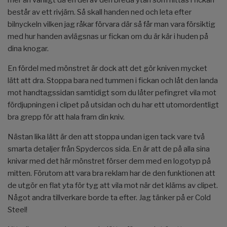
mer än vanligt då en del av den breda ytan som hittas i fickan
består av ett rivjärn. Så skall handen ned och leta efter
bilnyckeln vilken jag råkar förvara där så får man vara försiktig
med hur handen avlägsnas ur fickan om du är kär i huden på
dina knogar.
En fördel med mönstret är dock att det gör kniven mycket
lätt att dra. Stoppa bara ned tummen i fickan och låt den landa
mot handtagssidan samtidigt som du låter pefingret vila mot
fördjupningen i clipet på utsidan och du har ett utomordentligt
bra grepp för att hala fram din kniv.
Nästan lika lätt är den att stoppa undan igen tack vare två
smarta detaljer från Spydercos sida. En är att de på alla sina
knivar med det här mönstret förser dem med en logotyp på
mitten. Förutom att vara bra reklam har de den funktionen att
de utgör en flat yta för tyg att vila mot när det kläms av clipet.
Något andra tillverkare borde ta efter. Jag tänker på er Cold
Steel!