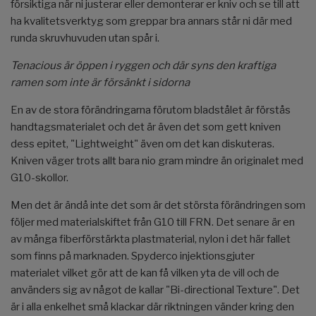
försiktiga när ni justerar eller demonterar er kniv och se till att
ha kvalitetsverktyg som greppar bra annars står ni där med
runda skruvhuvuden utan spår i.
Tenacious är öppen i ryggen och där syns den kraftiga
ramen som inte är försänkt i sidorna
En av de stora förändringarna förutom bladstålet är förstås
handtagsmaterialet och det är även det som gett kniven
dess epitet, "Lightweight" även om det kan diskuteras.
Kniven väger trots allt bara nio gram mindre än originalet med
G10-skollor.
Men det är ändå inte det som är det största förändringen som
följer med materialskiftet från G10 till FRN. Det senare är en
av många fiberförstärkta plastmaterial, nylon i det här fallet
som finns på marknaden. Spyderco injektionsgjuter
materialet vilket gör att de kan få vilken yta de vill och de
använders sig av något de kallar "Bi-directional Texture". Det
är i alla enkelhet små klackar där riktningen vänder kring den