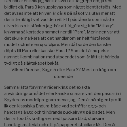
Det här är en kniv jag har lite svårt att få grepp om, ja rent
bildligt då. Para 3 kan upplevas som något identitetslös. Med
det avses inte att kniven är dålig på något vis utan mer att
den inte riktigt vet vad den vill. Ett påstående som måste
utvecklas misstänker jag. För att frigöra sig från "Military"-
knivarna så kortades namnet ner till "Para". Meningen var att
det skulle markera att det handlar om en helt fristående
modell och inte en uppföljare. Men då borde den kanske
döpts till Para eller kanske Para 1? Som det är nu pekar
namnet i kombination med utseendet som är lätt att härleda
tydligt på släktskapet bakåt.
Vilken föredras, Sage 5 eller Para 3? Mest en fråga om
utseende
Samma lätta förvirring råder kring det exakta
användningsområdet eller kanske snarare vart den passar in i
Spydercos modellprogram menar jag. Den är nämligen i profil
lik den klassiska Endura både vad beträffar egg- och
handtagslängd och tillhörande puckelrygg på bladet. Men
den är förstås kraftigare med tjockare blad, starkare
handtagsmaterial och ett på papperet stabilare lås. Den är