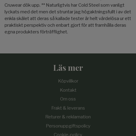
Cruwear dök upp. ** Naturligtvis har Cold Steel som vanligt
lyckats med det men det struntar jag högaktningsfullt i av det
enkla skälet att deras så kallade tester är helt värdelösa ur ett
praktiskt perspektiv och enbart gjort för att framhålla deras
egna produkters förträfflighet.
Läs mer
Köpvillkor
Kontakt
Om oss
Frakt & leverans
Returer & reklamation
Personuppgiftspolicy
Cookie-policy