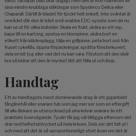
vasst flatslipat blad skär dugligt men den är inte i närheten av
sina mindre knubbiga släktingar som Spyderco Delica eller
Chaparall. Därtill är bladet för tjockt helt enkelt. Inte oväntat är
området där den är bäst små snabba EDC-sysslor som de nu
kan se ut för olika individer: Skala en frukt, skära av ett rep,
kapa till en kartong, spetsa en blompinne, skära bort en
etikett från klädesplagg, tälja en grillpinne, peta bort snö från
fruset cykellås, öppna förpackningar, sprätta fönsterkuvert,
dela en bit tyg eller vad det nu kan vara. Förutom att den skär
bra så bidrar att den är mycket lätt att fälla ut och ihop.
Handtag
Ett av handtagets mest dominerande drag är ett gigantiskt
fånglinehål eller snarare tub som jag mer ser som en eftergift
till alla älskare av utsmycknad på sina knivar snarare än ett
praktiskt övervägande. Tyvärr får jag väl tillägga eftersom det
drar ned helhetsintrycket på hela kniven. Dels ser det fult ut i
och med att det är så oproportionerligt stort även om det är