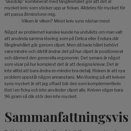
"skedclip" kombinerat med fånglinehålet gör att det är
mycket kniv som sticker upp ur fickan. Alldeles för mycket för
att passa åtminstone mig.
Vilken är vilken? Minst kniv syns nästan mest
Något av problemet kanske kunde ha undvikits om man valt
att använda samma lösning som på Delica eller Endura där
fånglinehålet går genom clipet. Men då hade hålet behövt
vara mindre och därtill ändrar det på hur clipet är positionerat
och därmed den generella ergonomin. Det senare är något
som visar på hur komplext det är att designa knivar. Det är
inte alltid att bara ändra en mindre bra detalj. Risken är att nya
problem uppstår någon annanstans. Min lösning på att kniven
syns mycket är att jag oftast bär den som komplementkniv
löst i en ficka och inte använder clipet alls. Kniven väger bara
96 gram så där stör den inte mycket.
Sammanfattningsvis