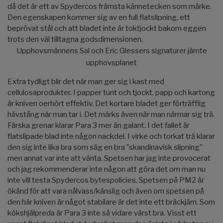
då det är ett av Spydercos främsta kännetecken som märke.
Den egenskapen kommer sig av en full flatslipning, ett
beprövat stål och att bladet inte är toktjockt bakom eggen
trots den väl tilltagna godsdimensionen.
Upphovsmännens Sal och Eric Glessers signaturer jämte
upphovsplanet
Extra tydligt blir det när man ger sig i kast med
cellulosaprodukter. I papper tunt och tjockt, papp och kartong
är kniven oerhört effektiv. Det kortare bladet ger förträfflig
hävstång när man tar i. Det märks även när man närmar sig trä.
Färska grenar klarar Para 3 mer än galant. I det fallet är
flatslipade blad inte någon nackdel. I virke och torkat trä klarar
den sig inte lika bra som säg en bra "skandinavisk slipning"
men annat var inte att vänta. Spetsen har jag inte provocerat
och jag rekommenderar inte någon att göra det om man nu
inte vill testa Spydercos bytespolicies. Spetsen på PM2 är
ökänd för att vara nålvass/känslig och även om spetsen på
den här kniven är något stabilare är det inte ett bräckjärn. Som
kökshjälpreda är Para 3 inte så vidare värst bra. Visst ett