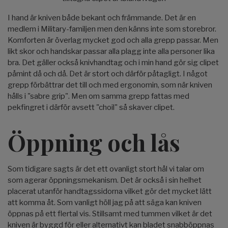
I hand är kniven både bekant och främmande. Det är en
medlem i Military-familjen men den känns inte som storebror.
Komforten är överlag mycket god och alla grepp passar. Men
likt skor och handskar passar alla plagg inte alla personer lika
bra. Det gäller också knivhandtag och i min hand gör sig clipet
påmint då och då. Det är stort och därför påtagligt. I något
grepp förbättrar det till och med ergonomin, som när kniven
hålls i "sabre grip". Men om samma grepp fattas med
pekfingret i därför avsett "choil" så skaver clipet.
Öppning och lås
Som tidigare sagts är det ett ovanligt stort hål vi talar om
som agerar öppningsmekanism. Det är också i sin helhet
placerat utanför handtagssidorna vilket gör det mycket lätt
att komma åt. Som vanligt höll jag på att säga kan kniven
öppnas på ett flertal vis. Stillsamt med tummen vilket är det
kniven är byggd för eller alternativt kan bladet snabböppnas