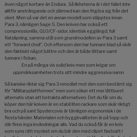
även något kortare än Endura. Så likheterna är i det fallet inte
alltför ansträngande och därmed kan den frigöra sig från det
oket. Men så var det en annan modell som släpptes innan
Para 3, nämligen Sage 5. Den kniven har också ett
compressionlås, G10/CF-sidor, identisk egglängd, full
flatslipning, samma stål som grundmodellen av Para 3 samt
ett "forward choil". Och eftersom den har tunnare blad så skär
den faktiskt något bättre och den är både lättare samt
tunnare i fickan.
En på många vis solid kniv men som krigar om
uppmärksamheten trots sitt mindre aggressiva namn
Så kanske riktar sig Para 3 renodlat mot den som bestämt sig
för "Militaryplattformen" men som söker ett mer lättburet
alternativ utan att betrakta alternativen. Det du får om du
köper den här kniven är en stabil liten rackare som skär riktigt
bra och på sant Spydercovis är tämligen ergonomisk i de
flesta händer. Materialen och byggkvaliteten är på topp och
där finns inga invändningar alls. Vad du också får är en kniv
som syns rätt mycket om du bär den med clipet fastsatt i