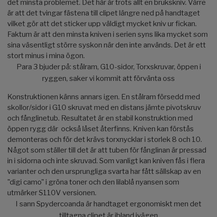
det minsta problemet. Det här är trots allt en brukskniv. Värre
är att det tvingar fästena till clipet längre ned på handtaget
vilket gör att det sticker upp väldigt mycket kniv ur fickan.
Faktum är att den minsta kniven i serien syns lika mycket som
sina väsentligt större syskon när den inte används. Det är ett
stort minus i mina ögon.
Para 3 bjuder på: stålram, G10-sidor, Torxskruvar, öppen i
ryggen, saker vi kommit att förvänta oss
Konstruktionen känns annars igen. En stålram försedd med
skollor/sidor i G10 skruvat med en distans jämte pivotskruv
och fånglinetub. Resultatet är en stabil konstruktion med
öppen rygg där också låset återfinns. Kniven kan förstås
demonteras och för det krävs torxnycklar i storlek 8 och 10.
Något som ställer till det är att tuben för fånglinan är pressad
in i sidorna och inte skruvad. Som vanligt kan kniven fås i flera
varianter och den ursprungliga svarta har fått sällskap av en
"digi camo" i gröna toner och den lilablå nyansen som
utmärker S110V versionen.
I sann Spydercoanda är handtaget ergonomiskt men det
tilltagna clipet är ibland ivägen