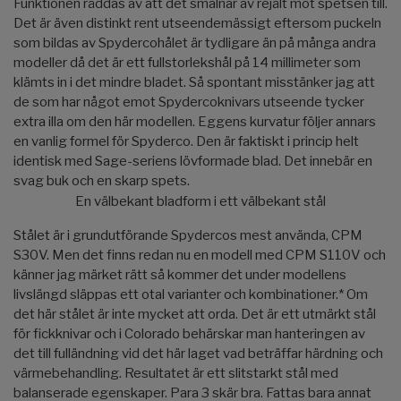
Funktionen räddas av att det smalnar av rejält mot spetsen till.
Det är även distinkt rent utseendemässigt eftersom puckeln
som bildas av Spydercohålet är tydligare än på många andra
modeller då det är ett fullstorlekshål på 14 millimeter som
klämts in i det mindre bladet. Så spontant misstänker jag att
de som har något emot Spydercoknivars utseende tycker
extra illa om den här modellen. Eggens kurvatur följer annars
en vanlig formel för Spyderco. Den är faktiskt i princip helt
identisk med Sage-seriens lövformade blad. Det innebär en
svag buk och en skarp spets.
En välbekant bladform i ett välbekant stål
Stålet är i grundutförande Spydercos mest använda, CPM
S30V. Men det finns redan nu en modell med CPM S110V och
känner jag märket rätt så kommer det under modellens
livslängd släppas ett otal varianter och kombinationer.* Om
det här stålet är inte mycket att orda. Det är ett utmärkt stål
för fickknivar och i Colorado behärskar man hanteringen av
det till fulländning vid det här laget vad beträffar härdning och
värmebehandling. Resultatet är ett slitstarkt stål med
balanserade egenskaper. Para 3 skär bra. Fattas bara annat