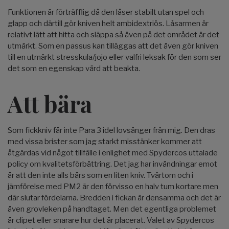
Funktionen är förträfflig då den låser stabilt utan spel och
glapp och därtill gör kniven helt ambidextriös. Låsarmen är
relativt lätt att hitta och släppa så även på det området är det
utmärkt. Som en passus kan tilläggas att det även gör kniven
till en utmärkt stresskula/jojo eller valfri leksak för den som ser
det som en egenskap värd att beakta.
Att bära
Som fickkniv får inte Para 3 idel lovsånger från mig. Den dras
med vissa brister som jag starkt misstänker kommer att
åtgärdas vid något tillfälle i enlighet med Spydercos uttalade
policy om kvalitetsförbättring. Det jag har invändningar emot
är att den inte alls bärs som en liten kniv. Tvärtom och i
jämförelse med PM2 är den förvisso en halv tum kortare men
där slutar fördelarna. Bredden i fickan är densamma och det är
även grovleken på handtaget. Men det egentliga problemet
är clipet eller snarare hur det är placerat. Valet av Spydercos