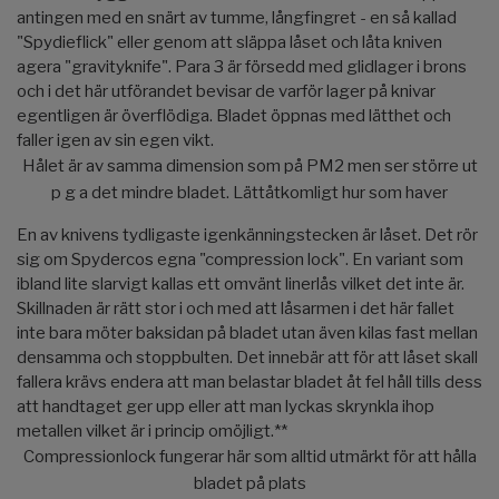
antingen med en snärt av tumme, långfingret - en så kallad
"Spydieflick" eller genom att släppa låset och låta kniven
agera "gravityknife". Para 3 är försedd med glidlager i brons
och i det här utförandet bevisar de varför lager på knivar
egentligen är överflödiga. Bladet öppnas med lätthet och
faller igen av sin egen vikt.
Hålet är av samma dimension som på PM2 men ser större ut
p g a det mindre bladet. Lättåtkomligt hur som haver
En av knivens tydligaste igenkänningstecken är låset. Det rör
sig om Spydercos egna "compression lock". En variant som
ibland lite slarvigt kallas ett omvänt linerlås vilket det inte är.
Skillnaden är rätt stor i och med att låsarmen i det här fallet
inte bara möter baksidan på bladet utan även kilas fast mellan
densamma och stoppbulten. Det innebär att för att låset skall
fallera krävs endera att man belastar bladet åt fel håll tills dess
att handtaget ger upp eller att man lyckas skrynkla ihop
metallen vilket är i princip omöjligt.**
Compressionlock fungerar här som alltid utmärkt för att hålla
bladet på plats