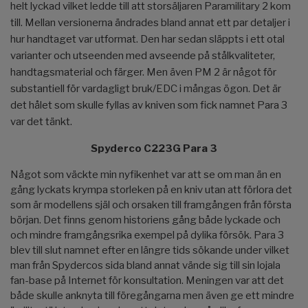
helt lyckad vilket ledde till att storsäljaren Paramilitary 2 kom
till. Mellan versionerna ändrades bland annat ett par detaljer i
hur handtaget var utformat. Den har sedan släppts i ett otal
varianter och utseenden med avseende på stålkvaliteter,
handtagsmaterial och färger. Men även PM 2 är något för
substantiell för vardagligt bruk/EDC i mångas ögon. Det är
det hålet som skulle fyllas av kniven som fick namnet Para 3
var det tänkt.
Spyderco C223G Para 3
Något som väckte min nyfikenhet var att se om man än en
gång lyckats krympa storleken på en kniv utan att förlora det
som är modellens själ och orsaken till framgången från första
början. Det finns genom historiens gång både lyckade och
och mindre framgångsrika exempel på dylika försök. Para 3
blev till slut namnet efter en längre tids sökande under vilket
man från Spydercos sida bland annat vände sig till sin lojala
fan-base på Internet för konsultation. Meningen var att det
både skulle anknyta till föregångarna men även ge ett mindre