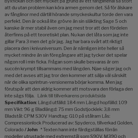
byxfickan och det mycket på grund av ett fånglinehål så stort
att du utan problem kan köra armen genom det. Så för älskare
av fånglinor med därtill hörande smyckeskultur torde den vara
perfekt. Den är också lite grövre än sin släkting Sage 5 och
kanske är mer stabil även om jag mest tror att den fördelen
återfinns på ett teoretiskt plan. Nu kan det låta som jag inte
gillar Para 3 men det gör jag. Jag har bara svårt att riktigt
placera den i knivuniversum. Den är nämligen inte heller så
mycket mindre än sin föregångare att jag tycker det spelar
någon roll i min ficka. Frågan som skulle besvaras är om
succén krympt tillsammans med längden. Njae säger jag och
med det avses att jag tror den kommer att sälja väl särskilt
när de olika sprintrun-versionerna börjar komma. Men jag
förutspår att den aldrig kommer att motsvara den förlaga den
inte sägs följa.
Länk till tillverkarens produktsida
Specifikation
: Längd utfälld: 184 mm Längd hopfälld: 109
mm Vikt: 96 g Bladlängd: 75 mm Godstjocklek: 3,8 mm
Bladstål: CPM S30V Handtag: G10 på stålram Lås:
Compressionlock Producerad av: Spyderco, tillverkad Golden,
Colorado
/ John
* Texten hann inte färdigställas förrän
modeller utrustade med extremstål som S90V, M390 och