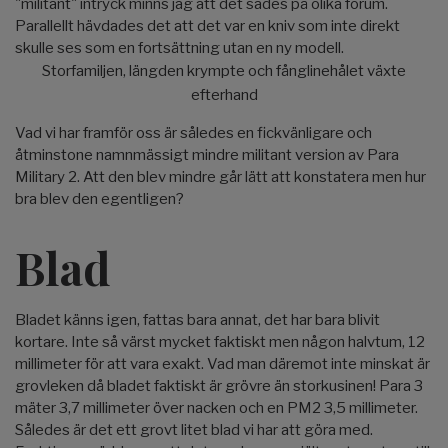
"militant" intryck minns jag att det sades på olika forum.
Parallellt hävdades det att det var en kniv som inte direkt
skulle ses som en fortsättning utan en ny modell.
Storfamiljen, längden krympte och fånglinehålet växte
efterhand
Vad vi har framför oss är således en fickvänligare och
åtminstone namnmässigt mindre militant version av Para
Military 2. Att den blev mindre går lätt att konstatera men hur
bra blev den egentligen?
Blad
Bladet känns igen, fattas bara annat, det har bara blivit
kortare. Inte så värst mycket faktiskt men någon halvtum, 12
millimeter för att vara exakt. Vad man däremot inte minskat är
grovleken då bladet faktiskt är grövre än storkusinen! Para 3
mäter 3,7 millimeter över nacken och en PM2 3,5 millimeter.
Således är det ett grovt litet blad vi har att göra med.