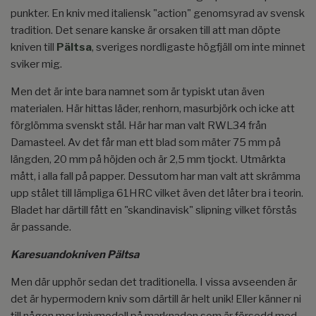
punkter. En kniv med italiensk "action" genomsyrad av svensk
tradition. Det senare kanske är orsaken till att man döpte
kniven till
Pältsa
, sveriges nordligaste högfjäll om inte minnet
sviker mig.
Men det är inte bara namnet som är typiskt utan även
materialen. Här hittas läder, renhorn, masurbjörk och icke att
förglömma svenskt stål. Här har man valt RWL34 från
Damasteel. Av det får man ett blad som mäter 75 mm på
längden, 20 mm på höjden och är 2,5 mm tjockt. Utmärkta
mått, i alla fall på papper. Dessutom har man valt att skrämma
upp stålet till lämpliga 61HRC vilket även det låter bra i teorin.
Bladet har därtill fått en "skandinavisk" slipning vilket förstås
är passande.
Karesuandokniven Pältsa
Men där upphör sedan det traditionella. I vissa avseenden är
det är hypermodern kniv som därtill är helt unik! Eller känner ni