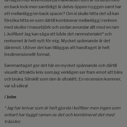
till någon mer knivmodell på marknaden som är försedd med
en back lock men samtidigt är delvis öppen i ryggen samt har
ett mellanlägg/en back spacer? Om ni skulle hitta det så kan
försöka hitta en som därtill kombinerar mellanlägg i renhorn
med skollor i masurbjörk och sedan avrundar allt med en ram
i...kolfiber! Jag kan säga att både det rammaterialet* och
renhornet är helt nytt för mig. Mycket spännande är det
däremot. Utöver det kan tilläggas att handtaget är helt
tredimensionellt format.
Sammantaget ger det här en mycket spännande och därtill
visuellt attraktiv kniv som jag verkligen ser fram emot att bära
och bruka. Särskilt som den är ultralätt. En recension kommer,
var så säkra!
/ John
* Jag har knivar som är helt gjorda i kolfiber men ingen som
enbart har byggt ramen av det och kombinerat det med
träsidor.