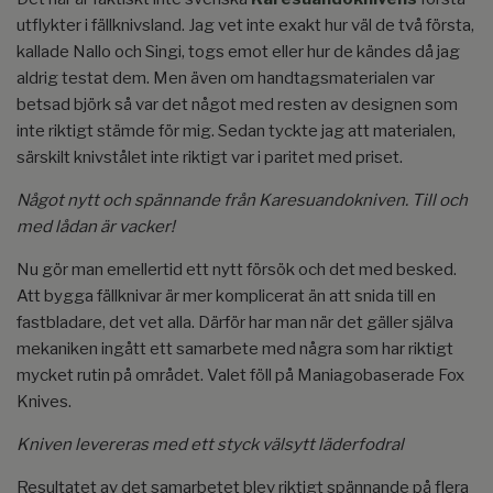
utflykter i fällknivsland. Jag vet inte exakt hur väl de två första,
kallade Nallo och Singi, togs emot eller hur de kändes då jag
aldrig testat dem. Men även om handtagsmaterialen var
betsad björk så var det något med resten av designen som
inte riktigt stämde för mig. Sedan tyckte jag att materialen,
särskilt knivstålet inte riktigt var i paritet med priset.
Något nytt och spännande från Karesuandokniven. Till och
med lådan är vacker!
Nu gör man emellertid ett nytt försök och det med besked.
Att bygga fällknivar är mer komplicerat än att snida till en
fastbladare, det vet alla. Därför har man när det gäller själva
mekaniken ingått ett samarbete med några som har riktigt
mycket rutin på området. Valet föll på Maniagobaserade Fox
Knives.
Kniven levereras med ett styck välsytt läderfodral
Resultatet av det samarbetet blev riktigt spännande på flera