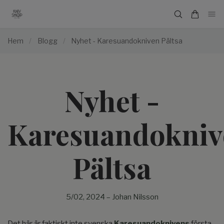
Hem
/
Blogg
/
Nyhet - Karesuandokniven Pältsa
Nyhet -
Karesuandokniv
Pältsa
5/02, 2024
–
Johan Nilsson
Det här är faktiskt inte svenska
Karesuandoknivens
första