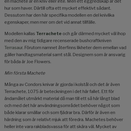
en machete är en kniv eller inte. Men ett eggredskap är det
hur som haver. Därtill ofta ett mycket effektivt sådant.
Dessutom har den här specifika modellen en del knivlika
egenskaper, men mer om det vid annat tillfälle.
Modellen kallas
Terrachete
och går därmed mycket väl ihop
med den av mig tidigare recenserade bushcraftkniven
Terrasaur
. Förutom namnet återfinns likheter dem emellan vad
gäller handtagsmaterial samt stål. Designern som är ansvarig
för båda är Joe Flowers.
Min första Machete
Många av Condors knivar är gjorda i kolstål och det är även
Terrachete, 1075 är beteckningen i det här fallet. Ett för
ändamålet utmärkt material då man till ett så här långt blad
och med det här användningsområdet behöver något som
både klarar smällar och som fjädrar bra. Därför är även en
härdning som är relativt mjuk att föredra. Machetes behöver
heller inte vara rakbladsvassa för att skära väl. Mycket av