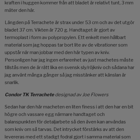
kraften i huggen kommer från att bladet är relativt tunt, 3 mm
mäter den här.
Längden på Terrachete är strax under 53 cm och av det utgör
bladet 37 cm. Vikten är 720 g. Handtaget är gjort av
termoplast i form av polypropylen. Ett enkelt men hållbart
material som jag hoppas tar bort lite av de vibrationer som
uppstår när man jobbar med den här typen av kniv.
Personligen har jag ingen erfarenhet av just machetes måste
tillstås men de är rätt lika en svensk sly/röjkniv och sådana har
jag använt många gånger så jag misstänker att känslan är
snarlik.
Condor TK Terrachete
designad av Joe Flowers
Sedan har den här macheten en liten finess i att den har en bit
högre och vassare egg närmare handtaget och
balanspunkten för detaljarbete så den även kan användas
som kniv om så tarvas. Det intrycket förstärks av att den
levereras med ett stadigt fodral gjort i samma material som