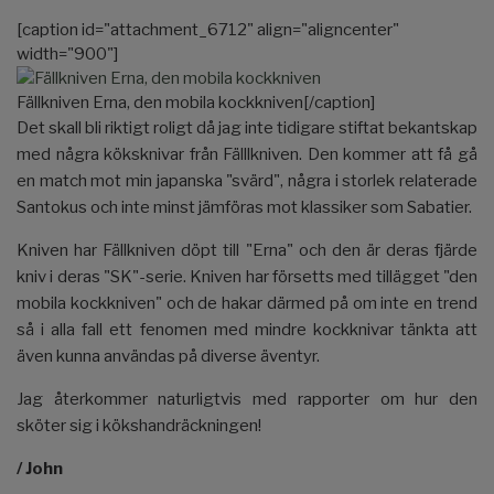
[caption id="attachment_6712" align="aligncenter"
width="900"]
Fällkniven Erna, den mobila kockkniven[/caption]
Det skall bli riktigt roligt då jag inte tidigare stiftat bekantskap
med några köksknivar från Fälllkniven. Den kommer att få gå
en match mot min japanska "svärd", några i storlek relaterade
Santokus och inte minst jämföras mot klassiker som Sabatier.
Kniven har Fällkniven döpt till "Erna" och den är deras fjärde
kniv i deras "SK"-serie. Kniven har försetts med tillägget "den
mobila kockkniven" och de hakar därmed på om inte en trend
så i alla fall ett fenomen med mindre kockknivar tänkta att
även kunna användas på diverse äventyr.
Jag återkommer naturligtvis med rapporter om hur den
sköter sig i kökshandräckningen!
/ John