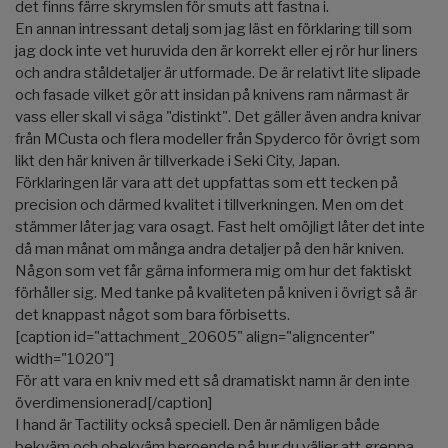
det finns färre skrymslen för smuts att fastna i.
En annan intressant detalj som jag läst en förklaring till som
jag dock inte vet huruvida den är korrekt eller ej rör hur liners
och andra ståldetaljer är utformade. De är relativt lite slipade
och fasade vilket gör att insidan på knivens ram närmast är
vass eller skall vi säga "distinkt". Det gäller även andra knivar
från MCusta och flera modeller från Spyderco för övrigt som
likt den här kniven är tillverkade i Seki City, Japan.
Förklaringen lär vara att det uppfattas som ett tecken på
precision och därmed kvalitet i tillverkningen. Men om det
stämmer låter jag vara osagt. Fast helt omöjligt låter det inte
då man månat om många andra detaljer på den här kniven.
Någon som vet får gärna informera mig om hur det faktiskt
förhåller sig. Med tanke på kvaliteten på kniven i övrigt så är
det knappast något som bara förbisetts.
[caption id="attachment_20605" align="aligncenter"
width="1020"]
För att vara en kniv med ett så dramatiskt namn är den inte
överdimensionerad[/caption]
I hand är Tactility också speciell. Den är nämligen både
bekväm och obekväm beroende på hur du väljer att greppa