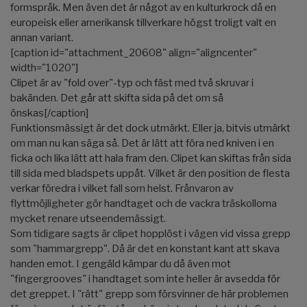
formspråk. Men även det är något av en kulturkrock då en
europeisk eller amerikansk tillverkare högst troligt valt en
annan variant.
[caption id="attachment_20608" align="aligncenter"
width="1020"]
Clipet är av "fold over"-typ och fäst med två skruvar i
bakänden. Det går att skifta sida på det om så
önskas[/caption]
Funktionsmässigt är det dock utmärkt. Eller ja, bitvis utmärkt
om man nu kan säga så. Det är lätt att föra ned kniven i en
ficka och lika lätt att hala fram den. Clipet kan skiftas från sida
till sida med bladspets uppåt. Vilket är den position de flesta
verkar föredra i vilket fall som helst. Frånvaron av
flyttmöjligheter gör handtaget och de vackra träskollorna
mycket renare utseendemässigt.
Som tidigare sagts är clipet hopplöst i vägen vid vissa grepp
som "hammargrepp". Då är det en konstant kant att skava
handen emot. I gengäld kämpar du då även mot
"fingergrooves" i handtaget som inte heller är avsedda för
det greppet. I "rätt" grepp som försvinner de här problemen