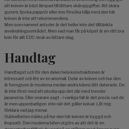
att kniven är bäst lämpad till lättare skäruppgifter. Att skära
gummi, tjocka papprör eller ens försöka tälja med den här
kniven är inte att rekommendera.
Men som namnet antyder är det heller inte det tilltänkta
användningsområdet. Men vad man får på köpet är en rätt bra
kniv för allt EDC-bruk av lättare slag.
Handtag
Handtaget och för den delen hela konstruktionen är
intressant och lite av en anomali. Delar av kniven och hur den
är formgiven är moderna medan andra känns lätt daterade. De
är inte först med att plocka upp det där med trender
japanerna. Eller snarare sagt - i vanliga fall är det precis vad de
är men uppenbarligen inte när det gäller knivar. Låt mig
förklara vad jag menar.
Dubbelheten märks på hur den här kniven är byggd och
ihopsatt. Den moderna biten utgörs av att det är en