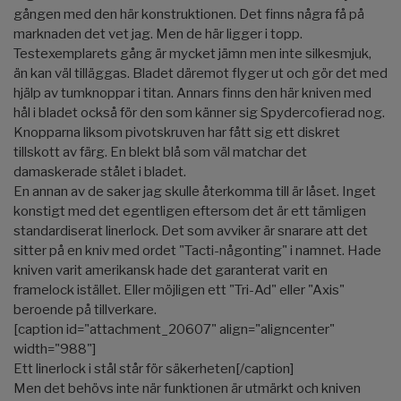
gången med den här konstruktionen. Det finns några få på
marknaden det vet jag. Men de här ligger i topp.
Testexemplarets gång är mycket jämn men inte silkesmjuk,
än kan väl tilläggas. Bladet däremot flyger ut och gör det med
hjälp av tumknoppar i titan. Annars finns den här kniven med
hål i bladet också för den som känner sig Spydercofierad nog.
Knopparna liksom pivotskruven har fått sig ett diskret
tillskott av färg. En blekt blå som väl matchar det
damaskerade stålet i bladet.
En annan av de saker jag skulle återkomma till är låset. Inget
konstigt med det egentligen eftersom det är ett tämligen
standardiserat linerlock. Det som avviker är snarare att det
sitter på en kniv med ordet "Tacti-någonting" i namnet. Hade
kniven varit amerikansk hade det garanterat varit en
framelock istället. Eller möjligen ett "Tri-Ad" eller "Axis"
beroende på tillverkare.
[caption id="attachment_20607" align="aligncenter"
width="988"]
Ett linerlock i stål står för säkerheten[/caption]
Men det behövs inte när funktionen är utmärkt och kniven