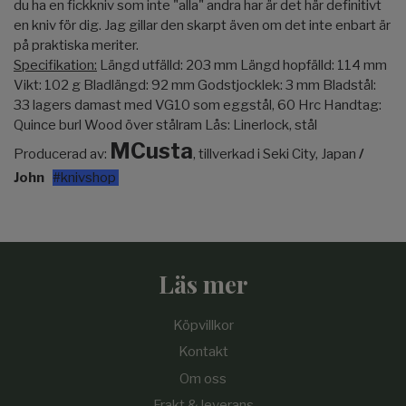
du ha en fickkniv som inte "alla" andra har är det här definitivt
en kniv för dig. Jag gillar den skarpt även om det inte enbart är
på praktiska meriter.
Specifikation:
Längd utfälld: 203 mm Längd hopfälld: 114 mm
Vikt: 102 g Bladlängd: 92 mm Godstjocklek: 3 mm Bladstål:
33 lagers damast med VG10 som eggstål, 60 Hrc Handtag:
Quince burl Wood över stålram Lås: Linerlock, stål
MCusta
Producerad av:
, tillverkad i Seki City, Japan
/
John
#knivshop
Läs mer
Köpvillkor
Kontakt
Om oss
Frakt & leverans