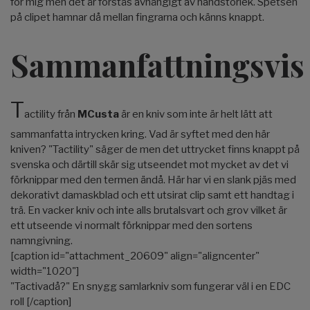
för mig men det är förstås avhängigt av handstorlek. Spetsen
på clipet hamnar då mellan fingrarna och känns knappt.
Sammanfattningsvis
T
actility från
MCusta
är en kniv som inte är helt lätt att
sammanfatta intrycken kring. Vad är syftet med den här
kniven? "Tactility" säger de men det uttrycket finns knappt på
svenska och därtill skär sig utseendet mot mycket av det vi
förknippar med den termen ändå. Här har vi en slank pjäs med
dekorativt damaskblad och ett utsirat clip samt ett handtag i
trä. En vacker kniv och inte alls brutalsvart och grov vilket är
ett utseende vi normalt förknippar med den sortens
namngivning.
[caption id="attachment_20609" align="aligncenter"
width="1020"]
"Tactivadå?" En snygg samlarkniv som fungerar väl i en EDC
roll
[/caption]