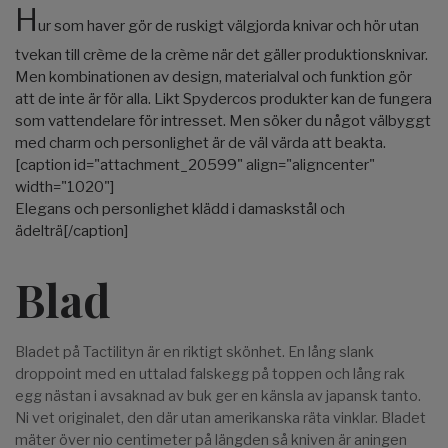
H
ur som haver gör de ruskigt välgjorda knivar och hör utan
tvekan till crème de la crème när det gäller produktionsknivar.
Men kombinationen av design, materialval och funktion gör
att de inte är för alla. Likt Spydercos produkter kan de fungera
som vattendelare för intresset. Men söker du något välbyggt
med charm och personlighet är de väl värda att beakta.
[caption id="attachment_20599" align="aligncenter"
width="1020"]
Elegans och personlighet klädd i damaskstål och
ädelträ[/caption]
Blad
Bladet på Tactilityn är en riktigt skönhet. En lång slank
droppoint med en uttalad falskegg på toppen och lång rak
egg nästan i avsaknad av buk ger en känsla av japansk tanto.
Ni vet originalet, den där utan amerikanska räta vinklar. Bladet
mäter över nio centimeter på längden så kniven är aningen