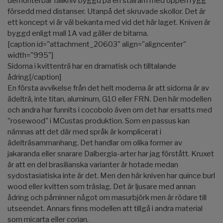
demonterbar fällkniv byggd på en stålram med öppen rygg
försedd med distanser. Utanpå det skruvade skollor. Det är
ett koncept vi är väl bekanta med vid det här laget. Kniven är
byggd enligt mall 1A vad gäller de bitarna.
[caption id="attachment_20603" align="aligncenter"
width="995"]
Sidorna i kvittenträ har en dramatisk och tilltalande
ådring[/caption]
En första avvikelse från det helt moderna är att sidorna är av
ädelträ, inte titan, aluminum, G10 eller FRN. Den här modellen
och andra har funnits i cocobolo även om det har ersatts med
"rosewood" i MCustas produktion. Som en passus kan
nämnas att det där med språk är komplicerat i
ädelträsammanhang. Det handlar om olika former av
jakaranda eller snarare Dalbergia-arter har jag förstått. Kruxet
är att en del brasilianska varianter är hotade medan
sydostasiatiska inte är det. Men den här kniven har quince burl
wood eller kvitten som träslag. Det är ljusare med annan
ådring och påminner något om masurbjörk men är rödare till
utseendet. Annars finns modellen att tillgå i andra material
som micarta eller corian.