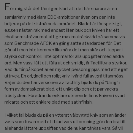
F
ör mig står det tämligen klart att det här snarare är en
samlarkniv med klara EDC-ambitioner även om den inte
briljerar på det sistnämnda området. Bladet är för spetsigt,
eggen nästan rak med endast liten buk och kniven har ett
choil som strävar mot att ge maximal räckvidd på samma vis
som Benchmade AFCK en gång satte standarden för. Det
gör att man inte kommer lika nära det man skär och tappar i
styrka och kontroll. Inte optimal för alla uppgifter med andra
ord. Men vass, lätt att fälla ut och smidig är Tactilityns styrkor.
Vad du får på köpet är en mycket personlig pjäs med ett eget
uttryck. En originell och rolig kniv i värld full av grå titanmöss.
Väljer du den här versionen av Tactility bjuds du på "bling" i
form av damaskerat blad, ett unikt clip och ett par vackra
trästycken. Föredrar du enklare utseende finns kniven i svart
micarta och ett enklare blad med satinfinish.
I vilket fall bjuds du på en ytterst välbyggd kniv som anländer
vass som tusan med ett blad vars utformning gör den bra till
allehanda lättare uppgifter, vad de nu kan tänkas vara. Så vill