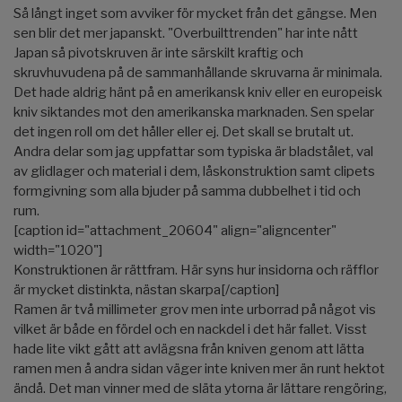
Så långt inget som avviker för mycket från det gängse. Men
sen blir det mer japanskt. "Overbuilttrenden" har inte nått
Japan så pivotskruven är inte särskilt kraftig och
skruvhuvudena på de sammanhållande skruvarna är minimala.
Det hade aldrig hänt på en amerikansk kniv eller en europeisk
kniv siktandes mot den amerikanska marknaden. Sen spelar
det ingen roll om det håller eller ej. Det skall se brutalt ut.
Andra delar som jag uppfattar som typiska är bladstålet, val
av glidlager och material i dem, låskonstruktion samt clipets
formgivning som alla bjuder på samma dubbelhet i tid och
rum.
[caption id="attachment_20604" align="aligncenter"
width="1020"]
Konstruktionen är rättfram. Här syns hur insidorna och räfflor
är mycket distinkta, nästan skarpa[/caption]
Ramen är två millimeter grov men inte urborrad på något vis
vilket är både en fördel och en nackdel i det här fallet. Visst
hade lite vikt gått att avlägsna från kniven genom att lätta
ramen men å andra sidan väger inte kniven mer än runt hektot
ändå. Det man vinner med de släta ytorna är lättare rengöring,