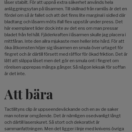
låser stabilt. För att uppnå extra säkerhet används hela
anläggningsytan på låsarmen. Till skillnad från ramlås är det en
fördel om så är fallet och att det finns lite marginal i sidled där
bladtang och låsarm möts ifall flex uppstår under press. Det
här exemplaret lider dock inte av det ens om man pressar
bladet från fel håll. Fjäderkraften i låsarmen skulle jag placera i
mittfåran. Inte den allra mjukaste men heller inte hård. För att
öka åtkomsten höjer sig låsarmen en smula över urtaget för
fingret och är därtill försett med räfflor för ökad friktion. Det är
lätt att släppa låset men det gör en smula ont i fingret om
rörelsen upprepas många gånger. Så någon leksak för soffan
är det inte.
Att bära
Tactilityns clip är uppseendeväckande och en av de saker
man noterar omgående. Det är nämligen osedvanligt långt
och därtill laserskuret. Så stort och dekorativt är
sammanfattningen. Men det ligger i linje med knivens övriga