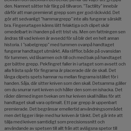
den. Namnet sätter här färg på tillvaron. "Tactility" innebär
därför att man premierat grepp som ger god räckvidd. Det
gör att sedvanligt "hammargrepp" inte alls fungerar särskilt
bra. Fingerurtagen känns lätt felaktiga och clipet skär
omedelbart in i handen på ett trist vis. Men om fattningen sen
ändras till vad kniven är avsedd för så blir det en helt annan
historia. I "sabelgrepp" med tummen ovanpå handtaget
fungerar handtaget utmärkt. Alla räfflor, både på ovansidan
för tummen, vid låsarmen och till och med bak på handtaget
ger bättre grepp. Pekfingret faller in i urtaget som avsett och
alla frästa spår för fingrarna är placerade där de skall. Det
långa clipets spets hamnar nu mellan fingrarna istället för i
handen. Såja, där sitter kniven som den skall. Detsamma gäller
om du snurrar runt kniven och håller den som en ishacka. Det
råder därmed ingen tvekan om hur kniven skall hållas för att
handtaget skall vara optimalt. Ett par grepp är uppenbart
premierade. Det begränsar emellertid användningsområdet
men det ligger i linje med hur kniven är tänkt. Det går inte att
tälja med kniven samtidigt som precisionssnitt och
användande av spetsen till allt från att avlägsna spetor till