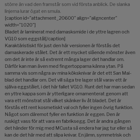
större än vad den framstår som vid första anblick. De slanka
linjerna lurar ögat en smula.
[caption id="attachment_20600" align="aligncenter"
width="1020"]
Bladet är laminerat med damasksmide i de yttre lagren och
VG10 som eggstål[/caption]
Karaktäristiskt för just den här versionen är förstås det
damaskerade stålet. Det är ett mycket slående mönster även
om det är inte är så extremt många lager det handlar om.
Därför kan man även med fingertopparna känna ytan. På
samma vis som några av mina köksknivar är det ett San Mai-
blad det handlar om. Det vill säga tre lager stål varav ett är
själva eggstålet, i det här fallet VG10. Runt det har man sedan
en yttre kappa som är ytterligare ornamenterat genom att
vara ett mönstrat stål vilket skänker liv åt bladet. Det är
förstås ett rent kosmetiskt val och fyller ingen övrig funktion.
Något som däremot fyller en funktion är eggen. Den är
ruskigt vass för att vara en fabriksegg. Det är andra gången
det händer för mig med MCusta så endera har jag tur eller så
kan de det här med att slipa knivar. En jämn, symmetrisk och