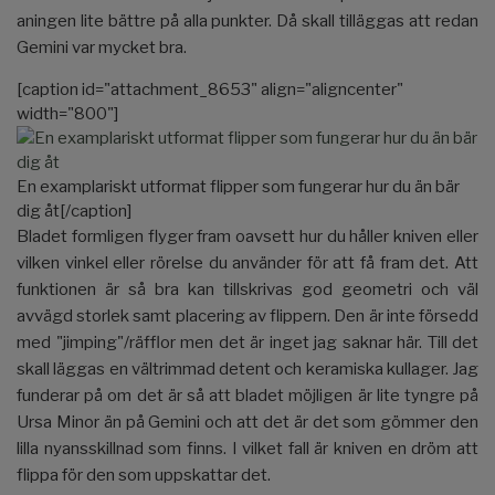
aningen lite bättre på alla punkter. Då skall tilläggas att redan
Gemini var mycket bra.
[caption id="attachment_8653" align="aligncenter"
width="800"]
En examplariskt utformat flipper som fungerar hur du än bär
dig åt[/caption]
Bladet formligen flyger fram oavsett hur du håller kniven eller
vilken vinkel eller rörelse du använder för att få fram det. Att
funktionen är så bra kan tillskrivas god geometri och väl
avvägd storlek samt placering av flippern. Den är inte försedd
med "jimping"/räfflor men det är inget jag saknar här. Till det
skall läggas en vältrimmad detent och keramiska kullager. Jag
funderar på om det är så att bladet möjligen är lite tyngre på
Ursa Minor än på Gemini och att det är det som gömmer den
lilla nyansskillnad som finns. I vilket fall är kniven en dröm att
flippa för den som uppskattar det.