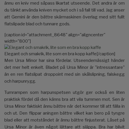
ännu en kniv med såpass likartat utseende. Det andra är om
du tänkt använda kniven mycket och i så fall till vad. Jag anser
att Gemini är den bättre skärmaskinen överlag med sitt fullt
flatslipade blad och tunnare gods.
[caption id="attachment_8648" align="aligncenter"
width="800"]
Elegant och smakrik, lite som en bra kopp kaffe[/caption]
Men Ursa Minor har sina fördelar. Utseendemässigt händer
det mer helt enkelt. Bladet på Ursa Minor är "intressantare"
än en ren flatslipat droppoint med sin skålslipning, falskegg
och harpunrygg.
Tumrampen som harpunspetsen utgör ger också en liten
praktisk fördel då den känns bra att vila tummen mot. Sen är
Ursa Minor faktiskt ännu bättre när det kommer till att fälla in
och ut. Den flippar aningen bättre vilket kan bero på tyngre
blad eller att motståndet är ännu bättre finjusterat. Låset på
Ursa Minor är även något lättare att släppa. Bra har blivit