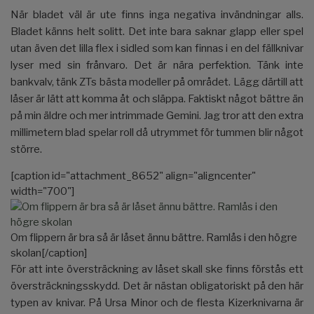
När bladet väl är ute finns inga negativa invändningar alls.
Bladet känns helt solitt. Det inte bara saknar glapp eller spel
utan även det lilla flex i sidled som kan finnas i en del fällknivar
lyser med sin frånvaro. Det är nära perfektion. Tänk inte
bankvalv, tänk ZTs bästa modeller på området. Lägg därtill att
låser är lätt att komma åt och släppa. Faktiskt något bättre än
på min äldre och mer intrimmade Gemini. Jag tror att den extra
millimetern blad spelar roll då utrymmet för tummen blir något
större.
[caption id="attachment_8652" align="aligncenter"
width="700"]
Om flippern är bra så är låset ännu bättre. Ramlås i den högre
skolan[/caption]
För att inte översträckning av låset skall ske finns förstås ett
översträckningsskydd. Det är nästan obligatoriskt på den här
typen av knivar. På Ursa Minor och de flesta Kizerknivarna är