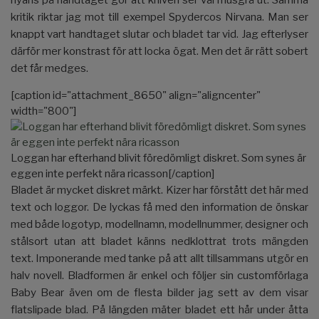
kritik riktar jag mot till exempel Spydercos Nirvana. Man ser
knappt vart handtaget slutar och bladet tar vid. Jag efterlyser
därför mer konstrast för att locka ögat. Men det är rätt sobert
det får medges.
[caption id="attachment_8650" align="aligncenter"
width="800"]
Loggan har efterhand blivit föredömligt diskret. Som synes är
eggen inte perfekt nära ricasson[/caption]
Bladet är mycket diskret märkt. Kizer har förstått det här med
text och loggor. De lyckas få med den information de önskar
med både logotyp, modellnamn, modellnummer, designer och
stålsort utan att bladet känns nedklottrat trots mängden
text. Imponerande med tanke på att allt tillsammans utgör en
halv novell. Bladformen är enkel och följer sin customförlaga
Baby Bear även om de flesta bilder jag sett av dem visar
flatslipade blad. På längden mäter bladet ett hår under åtta