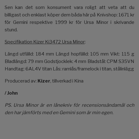
Sen kan det som konsument vara roligt att veta att du
billigast och enklast köper dem båda här på Knivshop: 1671 kr
för Gemini respektive 1999 kr för Ursa Minor i skrivande
stund.
Specifikation Kizer Ki3472 Ursa Minor
:
Längd utfälld: 184 mm Längd hopfälld: 105 mm Vikt: 115 g
Bladlängd: 79 mm Godstjocklek: 4 mm Bladstål: CPM S35VN
Handtag: 6AL4V titan Lås: ramlås/framelock i titan, stålinlägg
Producerad av:
Kizer
, tillverkad i Kina
/ John
PS. Ursa Minor är en lånekniv för recensionsändamål och
den har jämförts med en Gemini som är min egen.