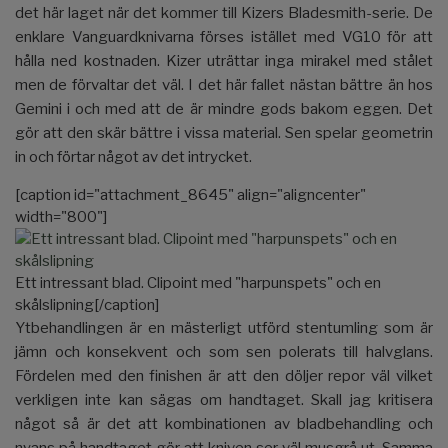
det här laget när det kommer till Kizers Bladesmith-serie. De
enklare Vanguardknivarna förses istället med VG10 för att
hålla ned kostnaden. Kizer uträttar inga mirakel med stålet
men de förvaltar det väl. I det här fallet nästan bättre än hos
Gemini i och med att de är mindre gods bakom eggen. Det
gör att den skär bättre i vissa material. Sen spelar geometrin
in och förtar något av det intrycket.
[caption id="attachment_8645" align="aligncenter"
width="800"]
Ett intressant blad. Clipoint med "harpunspets" och en
skålslipning[/caption]
Ytbehandlingen är en mästerligt utförd stentumling som är
jämn och konsekvent och som sen polerats till halvglans.
Fördelen med den finishen är att den döljer repor väl vilket
verkligen inte kan sägas om handtaget. Skall jag kritisera
något så är det att kombinationen av bladbehandling och
nyans på handtaget gör att kniven ser väl musgrå ut. Samma