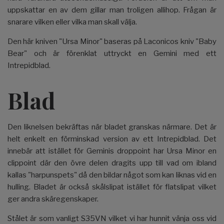
uppskattar en av dem gillar man troligen allihop. Frågan är
snarare vilken eller vilka man skall välja.
Den här kniven "Ursa Minor" baseras på Laconicos kniv "Baby
Bear" och är förenklat uttryckt en Gemini med ett
Intrepidblad.
Blad
Den liknelsen bekräftas när bladet granskas närmare. Det är
helt enkelt en förminskad version av ett Intrepidblad. Det
innebär att istället för Geminis droppoint har Ursa Minor en
clippoint där den övre delen dragits upp till vad om ibland
kallas "harpunspets" då den bildar något som kan liknas vid en
hulling. Bladet är också skålslipat istället för flatslipat vilket
ger andra skäregenskaper.
Stålet är som vanligt S35VN vilket vi har hunnit vänja oss vid