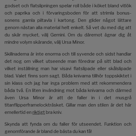
godset och flatslipningen spelar roll både i köket bland vitlök
och paprika och i förvaringsboden för att strimla bonus-
sonens gamla piltavla i kartong. Den glider något lättare
genom nästan alla material helt enkelt. Så vet du med dig att
du skär mycket, välj Gemini. Om du däremot ägnar dig åt
mindre volym skärande, välj Ursa Minor.
Skillnaderna är inte enorma och till syvende och sidst handlar
det nog om vilket utseende man föredrar på sitt blad och
vilket inställning man har visavi flatslipade eller skålslipade
blad. Valet finns som sagt. Båda knivarna tillhör toppskiktet i
sin klass och jag har inga problem med att rekommendera
båda två. En liten invändning mot båda knivarna och därmed
även Ursa Minor är att de faller in i det musgrå
titanflipperframelockträsket. Gillar man den stilen är det här
emellertid en
riktigt
bra kniv.
Skynda att fynda om du faller för utseendet. Funktion och
genomförande är bland de bästa du kan få!