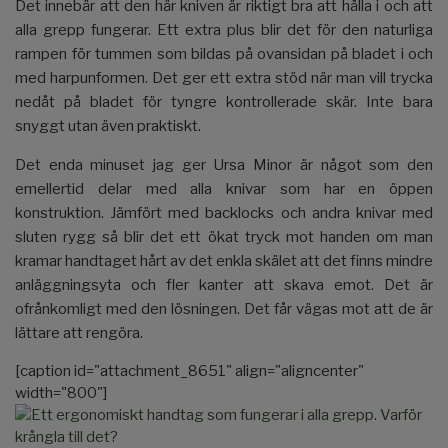
Det innebär att den här kniven är riktigt bra att hålla i och att
alla grepp fungerar. Ett extra plus blir det för den naturliga
rampen för tummen som bildas på ovansidan på bladet i och
med harpunformen. Det ger ett extra stöd när man vill trycka
nedåt på bladet för tyngre kontrollerade skär. Inte bara
snyggt utan även praktiskt.
Det enda minuset jag ger Ursa Minor är något som den
emellertid delar med alla knivar som har en öppen
konstruktion. Jämfört med backlocks och andra knivar med
sluten rygg så blir det ett ökat tryck mot handen om man
kramar handtaget hårt av det enkla skälet att det finns mindre
anläggningsyta och fler kanter att skava emot. Det är
ofrånkomligt med den lösningen. Det får vägas mot att de är
lättare att rengöra.
[caption id="attachment_8651" align="aligncenter"
width="800"]