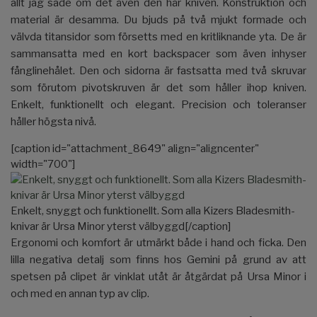
allt jag sade om det även den här kniven. Konstruktion och
material är desamma. Du bjuds på två mjukt formade och
välvda titansidor som försetts med en kritliknande yta. De är
sammansatta med en kort backspacer som även inhyser
fånglinehålet. Den och sidorna är fastsatta med två skruvar
som förutom pivotskruven är det som håller ihop kniven.
Enkelt, funktionellt och elegant. Precision och toleranser
håller högsta nivå.
[caption id="attachment_8649" align="aligncenter"
width="700"]
Enkelt, snyggt och funktionellt. Som alla Kizers Bladesmith-
knivar är Ursa Minor yterst välbyggd[/caption]
Ergonomi och komfort är utmärkt både i hand och ficka. Den
lilla negativa detalj som finns hos Gemini på grund av att
spetsen på clipet är vinklat utåt är åtgärdat på Ursa Minor i
och med en annan typ av clip.