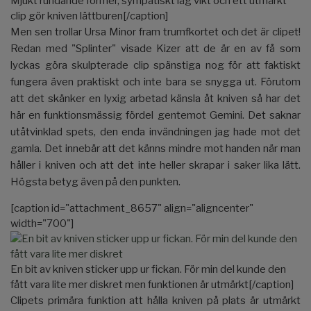
Mjukt rundande former, sympatiskt låg vikt och ett utmärkt
clip gör kniven lättburen[/caption]
Men sen trollar Ursa Minor fram trumfkortet och det är clipet!
Redan med "Splinter" visade Kizer att de är en av få som
lyckas göra skulpterade clip spänstiga nog för att faktiskt
fungera även praktiskt och inte bara se snygga ut. Förutom
att det skänker en lyxig arbetad känsla åt kniven så har det
här en funktionsmässig fördel gentemot Gemini. Det saknar
utåtvinklad spets, den enda invändningen jag hade mot det
gamla. Det innebär att det känns mindre mot handen när man
håller i kniven och att det inte heller skrapar i saker lika lätt.
Högsta betyg även på den punkten.
[caption id="attachment_8657" align="aligncenter"
width="700"]
En bit av kniven sticker upp ur fickan. För min del kunde den
fått vara lite mer diskret men funktionen är utmärkt[/caption]
Clipets primära funktion att hålla kniven på plats är utmärkt