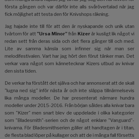
första gången och var därför inte alls svårövertalad när jag
fick möjlighet att testa den för Knivshops räkning.
Jag hajade inte till för att den är nyskapande och unik utan
tvärtom för att
"Ursa Minor"
från
Kizer
är kusligt lik något vi
redan sett från deras sida och det flera gånger till och med.
Lite av samma känsla som infinner sig när man ser
melodifestivalen. Vart har jag hört den förut tänker man. Det
verkar vara något som kännetecknar Kizers utbud av knivar
den sista tiden.
De verkar ha förstått det själva och har annonserat att de skall
"lugna ned sig" inför nästa år och inte släppa tillnärmelsevis
lika många modeller. De har presenterat närmare hundra
modeller under 2015-2016. Från början såldes alla knivar bara
som "Kizer" men snart blev de uppdelade i olika kategorier
som "Bladesmith"-serien och de något enklare "Vanguard"-
knivarna. För Bladesmithserien gäller att handtagen är i titan,
de flesta blad löper på kullager och att de i många fall försetts