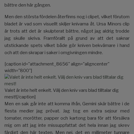
bättre den här gången.
Men den största fördelen återfinns nog i clipet, vilket förutom
bladet är vad som visuellt skiljer knivarna åt. Ursa Minors clip
är trots att det är skulpterat bättre, något jag aldrig trodde
jag skulle skriva. Framförallt på grund av att det saknar
utstickande spets vilket både gör kniven bekvämare i hand
och att den skrapar i saker i omgivningen mindre.
[caption id="attachment_8656" align="aligncenter"
width="800"]
Valet är inte helt enkelt. Välj den kniv vars blad tilltalar dig
mest![/caption]
Men en sak går inte att komma ifrån, Gemini skär bättre i de
flesta medier jag prövat. Jag tog en extra sejour med
tomater, morötter, papper och kartong bara för att försäkra
mig om att jag inte missuppfattat det hela innan jag skrev
färdigt den här texten. Men nej, det en millimeter tunnare