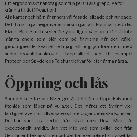
Ett ergonomiskt handtag som fungerar i alla grepp. Varför
krångla till det?[/caption]
Alla kanter och hörn är annars väl fasade, slipade och rundade.
Det finns inga negativa anmärkningar att komma med där.
Kizers Bladesmith-serier är synnerligen välgjorda. Det är inte
många andra som slår dem på fingrarna när det gäller
genomgående kvalitet och jag vill nog jämföra dem med
andra produktionsknivar i toppskiktet som till exempel
Protech och Spydercos Taichungknivar för att nämna några.
Öppning och lås
Som det mesta som Kizer gör är det här en flipperkniv med
titanlås som löper på kullager. Det märks att övning ger
färdighet även för tillverkare och de börjar behärska konsten.
De har varit bra redan från start men Ursa Minor är
exceptionellt smidig. Jag vet inte vad som skiljer den från
Gemini rent tekniskt men just det här exemplaret är i vilket fall