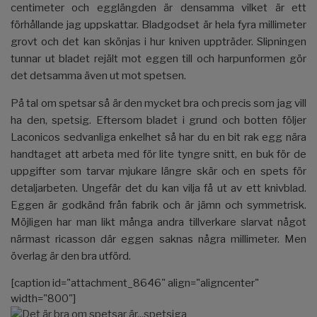
centimeter och egglängden är densamma vilket är ett
förhållande jag uppskattar. Bladgodset är hela fyra millimeter
grovt och det kan skönjas i hur kniven uppträder. Slipningen
tunnar ut bladet rejält mot eggen till och harpunformen gör
det detsamma även ut mot spetsen.
På tal om spetsar så är den mycket bra och precis som jag vill
ha den, spetsig. Eftersom bladet i grund och botten följer
Laconicos sedvanliga enkelhet så har du en bit rak egg nära
handtaget att arbeta med för lite tyngre snitt, en buk för de
uppgifter som tarvar mjukare längre skär och en spets för
detaljarbeten. Ungefär det du kan vilja få ut av ett knivblad.
Eggen är godkänd från fabrik och är jämn och symmetrisk.
Möjligen har man likt många andra tillverkare slarvat något
närmast ricasson där eggen saknas några millimeter. Men
överlag är den bra utförd.
[caption id="attachment_8646" align="aligncenter"
width="800"]