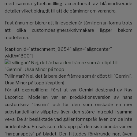
med samma ytbehandlling accentuerat av blåanodiserade
detaljer vilket bidragit till att de påminner om varandra.
Fast ännu mer bidrar att linjespelen är tämligen uniforma trots
att olika customdesigners/knivmakare ligger bakom
modellerna.
[caption id="attachment_8654" align="aligncenter"
width="800"]
Tvillingar? Nej, det är bara den främre som är döpt till "Gemini".
Ursa Minor på topp[/caption]
För att exemplifiera: Först ut var Gemini designad av Ray
Laconico. Modellen var en produktionsversion av hans
customkniv "Jasmin" och för den som önskade en mer
substantiell kniv släpptes även den större Intrepid i samma
veva. De är besläktade vad gäller formspråk även om de inte
är identiska. En sak som dök upp på den sistnämnda var en
"harpunspets" på bladet. Den hittades förvirrande nog även