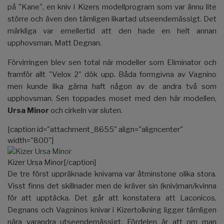
på "Kane", en kniv i Kizers modellprogram som var ännu lite
större och även den tämligen likartad utseendemässigt. Det
märkliga var emellertid att den hade en helt annan
upphovsman, Matt Degnan.
Förvirringen blev sen total när modeller som Eliminator och
framför allt "Velox 2" dök upp. Båda formgivna av Vagnino
men kunde lika gärna haft någon av de andra två som
upphovsman. Sen toppades moset med den här modellen,
Ursa Minor
och cirkeln var sluten.
[caption id="attachment_8655" align="aligncenter"
width="800"]
Kizer Ursa Minor[/caption]
De tre först uppräknade knivarna var åtminstone olika stora.
Visst finns det skillnader men de kräver sin (kniv)man/kvinna
för att upptäcka. Det går att konstatera att Laconicos,
Degnans och Vagninos knivar i Kizertolkning ligger tämligen
nära varandra utseendemässigt. Fördelen är att om man