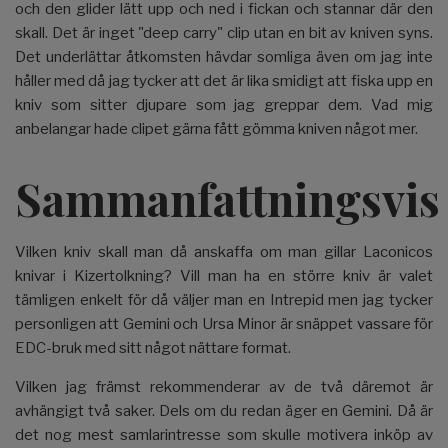
och den glider lätt upp och ned i fickan och stannar där den
skall. Det är inget "deep carry" clip utan en bit av kniven syns.
Det underlättar åtkomsten hävdar somliga även om jag inte
håller med då jag tycker att det är lika smidigt att fiska upp en
kniv som sitter djupare som jag greppar dem. Vad mig
anbelangar hade clipet gärna fått gömma kniven något mer.
Sammanfattningsvis
Vilken kniv skall man då anskaffa om man gillar Laconicos
knivar i Kizertolkning? Vill man ha en större kniv är valet
tämligen enkelt för då väljer man en Intrepid men jag tycker
personligen att Gemini och Ursa Minor är snäppet vassare för
EDC-bruk med sitt något nättare format.
Vilken jag främst rekommenderar av de två däremot är
avhängigt två saker. Dels om du redan äger en Gemini. Då är
det nog mest samlarintresse som skulle motivera inköp av