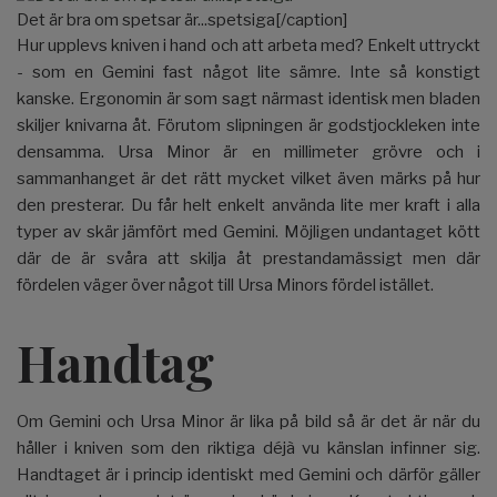
Det är bra om spetsar är...spetsiga[/caption]
Hur upplevs kniven i hand och att arbeta med? Enkelt uttryckt
- som en Gemini fast något lite sämre. Inte så konstigt
kanske. Ergonomin är som sagt närmast identisk men bladen
skiljer knivarna åt. Förutom slipningen är godstjockleken inte
densamma. Ursa Minor är en millimeter grövre och i
sammanhanget är det rätt mycket vilket även märks på hur
den presterar. Du får helt enkelt använda lite mer kraft i alla
typer av skär jämfört med Gemini. Möjligen undantaget kött
där de är svåra att skilja åt prestandamässigt men där
fördelen väger över något till Ursa Minors fördel istället.
Handtag
Om Gemini och Ursa Minor är lika på bild så är det är när du
håller i kniven som den riktiga déjà vu känslan infinner sig.
Handtaget är i princip identiskt med Gemini och därför gäller