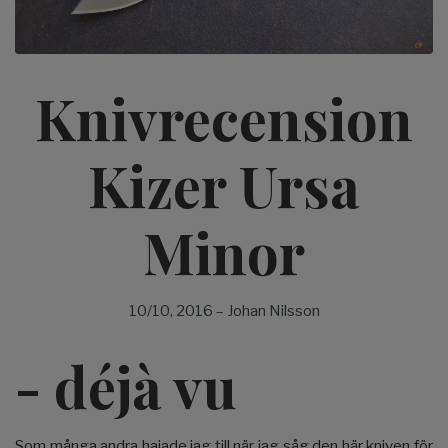
Knivrecension
Kizer Ursa
Minor
10/10, 2016
–
Johan Nilsson
- déjà vu
Som många andra hajade jag till när jag såg den här kniven för