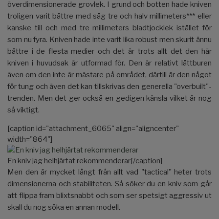
överdimensionerade grovlek. I grund och botten hade kniven
troligen varit bättre med säg tre och halv millimeters*** eller
kanske till och med tre millimeters bladtjocklek istället för
som nu fyra. Kniven hade inte varit lika robust men skurit ännu
bättre i de flesta medier och det är trots allt det den här
kniven i huvudsak är utformad för. Den är relativt lättburen
även om den inte är mästare på området, därtill är den något
för tung och även det kan tillskrivas den generella "overbuilt"-
trenden. Men det ger också en gedigen känsla vilket är nog
så viktigt.
[caption id="attachment_6065" align="aligncenter"
width="864"]
En kniv jag helhjärtat rekommenderar[/caption]
Men den är mycket långt från allt vad "tactical" heter trots
dimensionerna och stabiliteten. Så söker du en kniv som går
att flippa fram blixtsnabbt och som ser spetsigt aggressiv ut
skall du nog söka en annan modell.