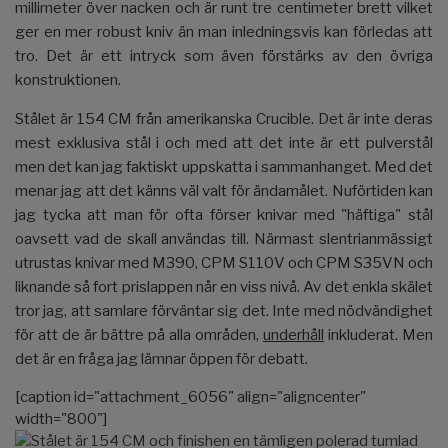
millimeter över nacken och är runt tre centimeter brett vilket
ger en mer robust kniv än man inledningsvis kan förledas att
tro. Det är ett intryck som även förstärks av den övriga
konstruktionen.
Stålet är 154 CM från amerikanska Crucible. Det är inte deras
mest exklusiva stål i och med att det inte är ett pulverstål
men det kan jag faktiskt uppskatta i sammanhanget. Med det
menar jag att det känns väl valt för ändamålet. Nuförtiden kan
jag tycka att man för ofta förser knivar med "häftiga" stål
oavsett vad de skall användas till. Närmast slentrianmässigt
utrustas knivar med M390, CPM S110V och CPM S35VN och
liknande så fort prislappen når en viss nivå. Av det enkla skälet
tror jag, att samlare förväntar sig det. Inte med nödvändighet
för att de är bättre på alla områden,
underhåll
inkluderat. Men
det är en fråga jag lämnar öppen för debatt.
[caption id="attachment_6056" align="aligncenter"
width="800"]