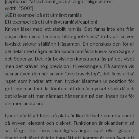
[caption id="attachment_6062" align="aligncenter"
width="500"]
Ett exempel på ett utmärkt ramlås[/caption]
Kniven låser med ett stabilt ramlås. Det fanns inte ens från
början den minst tendens till seghet/"stick" trots att kniven
faktiskt saknar stålilägg i låsarmen. En egenskap den för all
del delar med några andra kända ramlåsta knivar som Sage 2
och Sebenza. Det går bevisligen konstruera lås på det viset
men det kräver hög precision i tillverkningen. På samma vis
saknar även den här kniven "overtravelstop", det finns alltså
inget som hindrar att man trycker låsarmen ur position för
gott om man tar i. Ja, förutom att den är mycket stark då och
det kräver att man närmast hänger sig på den. Ingen risk för
det med andra ord.
Ljudet när låset faller på plats är lika förfinat som utseendet
på kniven, elegant och diskret. Funktionen är oklanderlig så
här långt. Det finns naturligtvis inget spel eller glapp i
bladet och låset är inte bara lätt att komma åt utan även att