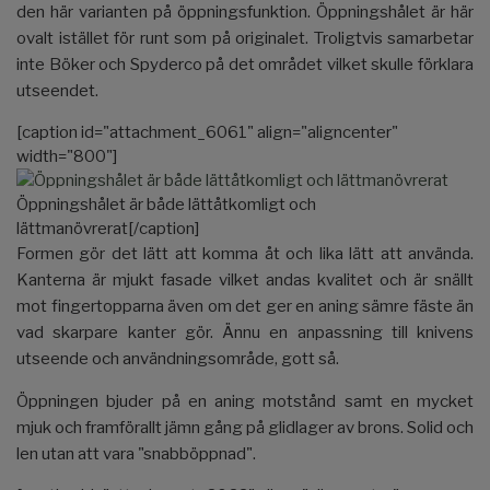
den här varianten på öppningsfunktion. Öppningshålet är här
ovalt istället för runt som på originalet. Troligtvis samarbetar
inte Böker och Spyderco på det området vilket skulle förklara
utseendet.
[caption id="attachment_6061" align="aligncenter"
width="800"]
Öppningshålet är både lättåtkomligt och
lättmanövrerat[/caption]
Formen gör det lätt att komma åt och lika lätt att använda.
Kanterna är mjukt fasade vilket andas kvalitet och är snällt
mot fingertopparna även om det ger en aning sämre fäste än
vad skarpare kanter gör. Ännu en anpassning till knivens
utseende och användningsområde, gott så.
Öppningen bjuder på en aning motstånd samt en mycket
mjuk och framförallt jämn gång på glidlager av brons. Solid och
len utan att vara "snabböppnad".