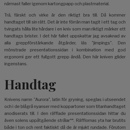
närmast faller igenom kartongpapp och plastmaterial.
Trä, färskt och virke är den riktigt bra till. Då kommer
handtaget till sin rätt. Det är inte förrän man tagit i ett tag och
tvingats hålla lite hårdare i en kniv som man riktigt märker ett
handtags brister. I det här fallet uppskattar jag avsaknad av
alla greppförstärkande åtgärder, läs "jimpings". Den
mönstrade presentationssidan i kombination med god
ergonomi ger ett fullgott grepp ändå. Den här kniven glider
ingenstans.
Handtag
Knivens namn "Aurora", latin för gryning, speglas i utseendet
och i de blågrå nyanser med koppartoner som titanhandtaget
anodiserats till. I den räfflade presentationssidan hittar du
även solens uppåtgående strålar**. Räfflornas yta har brutits
både i ton och rent faktiskt då de är mjukt rundade. Förutom