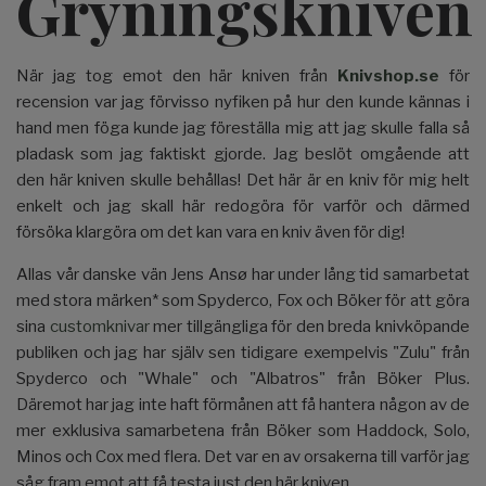
Gryningskniven
När jag tog emot den här kniven från
Knivshop.se
för
recension var jag förvisso nyfiken på hur den kunde kännas i
hand men föga kunde jag föreställa mig att jag skulle falla så
pladask som jag faktiskt gjorde. Jag beslöt omgående att
den här kniven skulle behållas! Det här är en kniv för mig helt
enkelt och jag skall här redogöra för varför och därmed
försöka klargöra om det kan vara en kniv även för dig!
Allas vår danske vän Jens Ansø har under lång tid samarbetat
med stora märken* som Spyderco, Fox och Böker för att göra
sina
customknivar
mer tillgängliga för den breda knivköpande
publiken och jag har själv sen tidigare exempelvis "Zulu" från
Spyderco och "Whale" och "Albatros" från Böker Plus.
Däremot har jag inte haft förmånen att få hantera någon av de
mer exklusiva samarbetena från Böker som Haddock, Solo,
Minos och Cox med flera. Det var en av orsakerna till varför jag
såg fram emot att få testa just den här kniven.