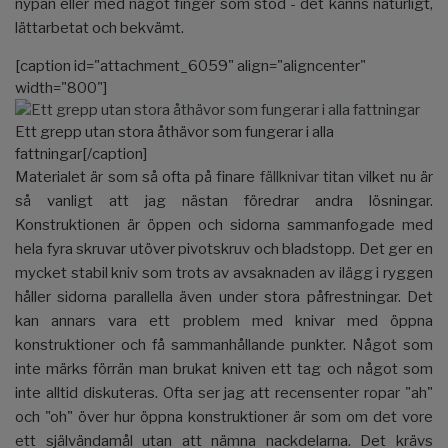
nypan eller med något finger som stöd - det känns naturligt,
lättarbetat och bekvämt.
[caption id="attachment_6059" align="aligncenter"
width="800"]
Ett grepp utan stora åthävor som fungerar i alla
fattningar[/caption]
Materialet är som så ofta på finare
fällknivar
titan vilket nu är
så vanligt att jag nästan föredrar andra lösningar.
Konstruktionen är öppen och sidorna sammanfogade med
hela fyra skruvar utöver pivotskruv och bladstopp. Det ger en
mycket stabil kniv som trots av avsaknaden av ilägg i ryggen
håller sidorna parallella även under stora påfrestningar. Det
kan annars vara ett problem med knivar med öppna
konstruktioner och få sammanhållande punkter. Något som
inte märks förrän man brukat kniven ett tag och något som
inte alltid diskuteras. Ofta ser jag att recensenter ropar "ah"
och "oh" över hur öppna konstruktioner är som om det vore
ett självändamål utan att nämna nackdelarna. Det krävs