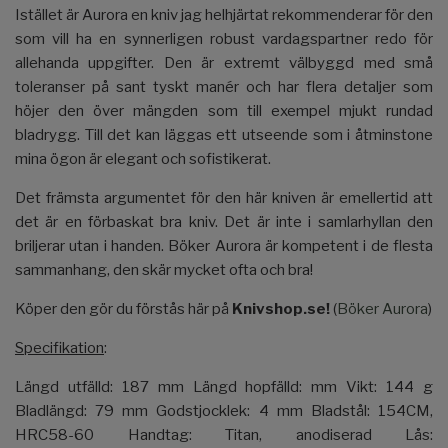
Istället är Aurora en kniv jag helhjärtat rekommenderar för den
som vill ha en synnerligen robust vardagspartner redo för
allehanda uppgifter. Den är extremt välbyggd med små
toleranser på sant tyskt manér och har flera detaljer som
höjer den över mängden som till exempel mjukt rundad
bladrygg. Till det kan läggas ett utseende som i åtminstone
mina ögon är elegant och sofistikerat.
Det främsta argumentet för den här kniven är emellertid att
det är en förbaskat bra kniv. Det är inte i samlarhyllan den
briljerar utan i handen. Böker Aurora är kompetent i de flesta
sammanhang, den skär mycket ofta och bra!
Köper den gör du förstås här på
Knivshop.se!
(
Böker Aurora
)
Specifikation
:
Längd utfälld: 187 mm Längd hopfälld: mm Vikt: 144 g
Bladlängd: 79 mm Godstjocklek: 4 mm Bladstål: 154CM,
HRC58-60 Handtag: Titan, anodiserad Lås: