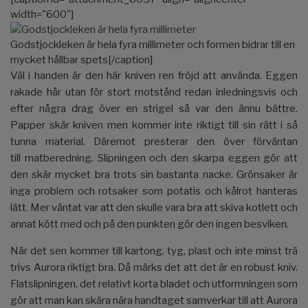
width="600"]
Godstjockleken är hela fyra millimeter och formen bidrar till en
mycket hållbar spets[/caption]
Väl i handen är den här kniven ren fröjd att använda. Eggen
rakade hår utan för stort motstånd redan inledningsvis och
efter några drag över en strigel så var den ännu bättre.
Papper skär kniven men kommer inte riktigt till sin rätt i så
tunna material. Däremot presterar den över förväntan
till matberedning. Slipningen och den skarpa eggen gör att
den skär mycket bra trots sin bastanta nacke. Grönsaker är
inga problem och rotsaker som potatis och kålrot hanteras
lätt. Mer väntat var att den skulle vara bra att skiva kotlett och
annat kött med och på den punkten gör den ingen besviken.
När det sen kommer till kartong, tyg, plast och inte minst trä
trivs Aurora riktigt bra. Då märks det att det är en robust kniv.
Flatslipningen, det relativt korta bladet och utformningen som
gör att man kan skära nära handtaget samverkar till att Aurora