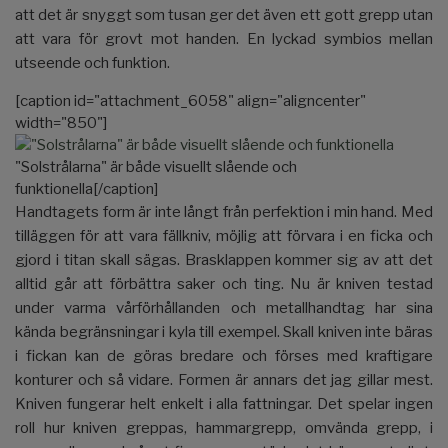
att det är snyggt som tusan ger det även ett gott grepp utan
att vara för grovt mot handen. En lyckad symbios mellan
utseende och funktion.
[caption id="attachment_6058" align="aligncenter"
width="850"]
"Solstrålarna" är både visuellt slående och
funktionella[/caption]
Handtagets form är inte långt från perfektion i min hand. Med
tilläggen för att vara fällkniv, möjlig att förvara i en ficka och
gjord i titan skall sägas. Brasklappen kommer sig av att det
alltid går att förbättra saker och ting. Nu är kniven testad
under varma vårförhållanden och metallhandtag har sina
kända begränsningar i kyla till exempel. Skall kniven inte bäras
i fickan kan de göras bredare och förses med kraftigare
konturer och så vidare. Formen är annars det jag gillar mest.
Kniven fungerar helt enkelt i alla fattningar. Det spelar ingen
roll hur kniven greppas, hammargrepp, omvända grepp, i