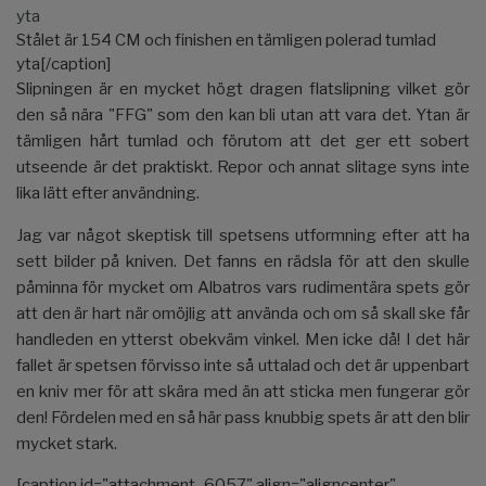
Stålet är 154 CM och finishen en tämligen polerad tumlad
yta[/caption]
Slipningen är en mycket högt dragen flatslipning vilket gör
den så nära "FFG" som den kan bli utan att vara det. Ytan är
tämligen hårt tumlad och förutom att det ger ett sobert
utseende är det praktiskt. Repor och annat slitage syns inte
lika lätt efter användning.
Jag var något skeptisk till spetsens utformning efter att ha
sett bilder på kniven. Det fanns en rädsla för att den skulle
påminna för mycket om Albatros vars rudimentära spets gör
att den är hart när omöjlig att använda och om så skall ske får
handleden en ytterst obekväm vinkel. Men icke då! I det här
fallet är spetsen förvisso inte så uttalad och det är uppenbart
en kniv mer för att skära med än att sticka men fungerar gör
den! Fördelen med en så här pass knubbig spets är att den blir
mycket stark.
[caption id="attachment_6057" align="aligncenter"