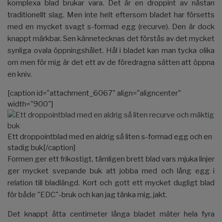
komplexa blad brukar vara. Det är en droppint av nästan
traditionellt slag. Men inte helt eftersom bladet har försetts
med en mycket svagt s-formad egg (recurve). Den är dock
knappt märkbar. Sen kännetecknas det förstås av det mycket
synliga ovala öppningshålet. Hål i bladet kan man tycka olika
om men för mig är det ett av de föredragna sätten att öppna
en kniv.
[caption id="attachment_6067" align="aligncenter"
width="900"]
Ett droppointblad med en aldrig så liten s-formad egg och en
stadig buk[/caption]
Formen ger ett frikostigt, tämligen brett blad vars mjuka linjer
ger mycket svepande buk att jobba med och lång egg i
relation till bladlängd. Kort och gott ett mycket dugligt blad
för både "EDC"-bruk och kan jag tänka mig, jakt.
Det knappt åtta centimeter långa bladet mäter hela fyra