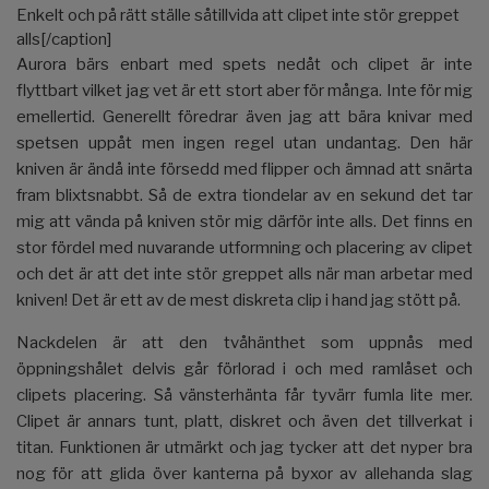
Enkelt och på rätt ställe såtillvida att clipet inte stör greppet
alls[/caption]
Aurora bärs enbart med spets nedåt och clipet är inte
flyttbart vilket jag vet är ett stort aber för många. Inte för mig
emellertid. Generellt föredrar även jag att bära knivar med
spetsen uppåt men ingen regel utan undantag. Den här
kniven är ändå inte försedd med flipper och ämnad att snärta
fram blixtsnabbt. Så de extra tiondelar av en sekund det tar
mig att vända på kniven stör mig därför inte alls. Det finns en
stor fördel med nuvarande utformning och placering av clipet
och det är att det inte stör greppet alls när man arbetar med
kniven! Det är ett av de mest diskreta clip i hand jag stött på.
Nackdelen är att den tvåhänthet som uppnås med
öppningshålet delvis går förlorad i och med ramlåset och
clipets placering. Så vänsterhänta får tyvärr fumla lite mer.
Clipet är annars tunt, platt, diskret och även det tillverkat i
titan. Funktionen är utmärkt och jag tycker att det nyper bra
nog för att glida över kanterna på byxor av allehanda slag