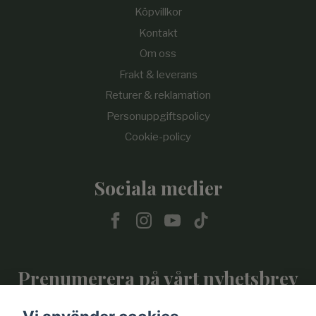
Köpvillkor
Kontakt
Om oss
Frakt & leverans
Returer & reklamation
Personuppgiftspolicy
Cookie-policy
Sociala medier
Prenumerera på vårt nyhetsbrev