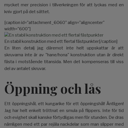
mycket mer precision i tillverkningen för att lyckas med en
kniv gjort på det sättet.
[caption id="attachment_6060" align="aligncenter"
width="600"]
En stabil konstruktion med ett flertal fästpunkter[/caption]
En liten detalj jag däremot inte helt uppskattar är att
skruvarna inte är av "hane/hona" konstruktion utan är direkt
fästa i motstående titansida. Men det kompenseras till viss
del av antalet skruvar.
Öppning och lås
Ett öppningshål, ett kungarike för ett öppningshål! Äntligen!
Jag har helt enkelt tröttnat en smula på flippers. Inte för tid
och evighet skall kanske förtydligas men för stunden. De dras
nämligen med ett par rejäla nackdelar som man slipper med