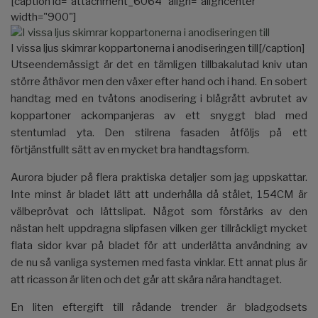
[caption id="attachment_6064" align="aligncenter"
width="900"]
I vissa ljus skimrar koppartonerna i anodiseringen till[/caption]
Utseendemässigt är det en tämligen tillbakalutad kniv utan
större åthävor men den växer efter hand och i hand. En sobert
handtag med en tvåtons anodisering i blågrått avbrutet av
koppartoner ackompanjeras av ett snyggt blad med
stentumlad yta. Den stilrena fasaden åtföljs på ett
förtjänstfullt sätt av en mycket bra handtagsform.
Aurora bjuder på flera praktiska detaljer som jag uppskattar.
Inte minst är bladet lätt att underhålla då stålet, 154CM är
välbeprövat och lättslipat. Något som förstärks av den
nästan helt uppdragna slipfasen vilken ger tillräckligt mycket
flata sidor kvar på bladet för att underlätta användning av
de nu så vanliga systemen med fasta vinklar. Ett annat plus är
att ricasson är liten och det går att skära nära handtaget.
En liten eftergift till rådande trender är bladgodsets