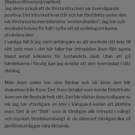
Bladesmithserien[/caption]
Jag skrev också att de första intrycken var övervägande
positiva. Det intrycket kvarstår och har förstärkts under den
här första korta men intensiva "smekmånaden". Jag bär och
använder kniven för fullt i syfte att så småningom kunna
utvärdera den.
I vanliga fall är jag varm anhängare av att använda rätt kniv till
rätt jobb men i det här faller har Intrepiden även fått agera
bland annat kökskniv för testandets skull. Utan att gå
händelserna i förväg kan jag avslöja att den överraskat i rätt
riktning.
Men även solen har sina fläckar och så även den här
skapelsen från Kizer. Det finns detaljer som kunde förbättrats
även om de flesta är helt rätt. Det blir nästan ännu tydligare nu
när jag har ytterligare en kniv i Vanguard-serien att jämföra
med. Det är en "Bolt" som är tämligen olik Intrepid i mångt
och mycket. Storleksmässigt är de däremot tämligen lika så
jämförelser ligger nära till hands.