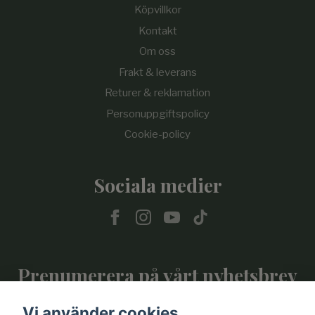
Köpvillkor
Kontakt
Om oss
Frakt & leverans
Returer & reklamation
Personuppgiftspolicy
Cookie-policy
Sociala medier
Prenumerera på vårt nyhetsbrev
Vi använder cookies