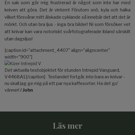
En sak som gör mig frustrerad är något som inte har med
kniven att göra. Det är vintern! Förutom snö, kyla och halka
vilket försvårar mitt älskade cyklande så innebär det att det är
mörkt. Och utan bra ljus - inga bra bilder! Ni som försöker vet
att knivar kan vara notoriskt svårfotograferade ibland särskilt
utan dagsljus!
[caption id="attachment_4407" align="aligncenter"
width="900"]
Det aktuella testobjektet för stunden Intrepid Vanguard,
V4468A1[/caption] Testandet fortgår, inte bara av knivar -
nu skall jag ge mig på ett par nya kaffesorter. Ha det go'
vänner!
/ John
Läs mer