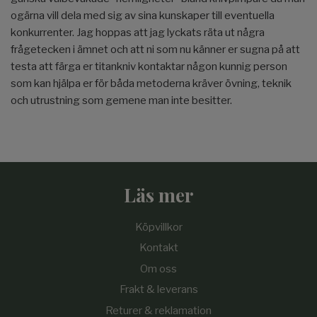
ogärna vill dela med sig av sina kunskaper till eventuella
konkurrenter. Jag hoppas att jag lyckats räta ut några
frågetecken i ämnet och att ni som nu känner er sugna på att
testa att färga er titankniv kontaktar någon kunnig person
som kan hjälpa er för båda metoderna kräver övning, teknik
och utrustning som gemene man inte besitter.
Läs mer
Köpvillkor
Kontakt
Om oss
Frakt & leverans
Returer & reklamation