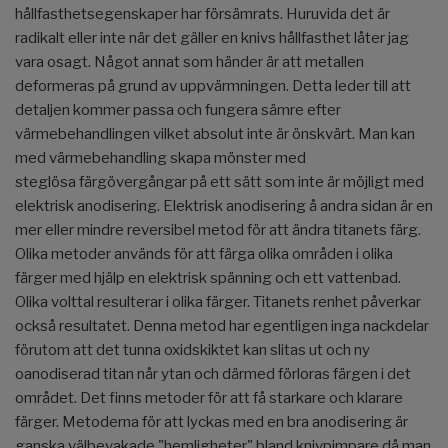
hållfasthetsegenskaper har försämrats. Huruvida det är
radikalt eller inte när det gäller en knivs hållfasthet låter jag
vara osagt. Något annat som händer är att metallen
deformeras på grund av uppvärmningen. Detta leder till att
detaljen kommer passa och fungera sämre efter
värmebehandlingen vilket absolut inte är önskvärt. Man kan
med värmebehandling skapa mönster med
steglösa färgövergångar på ett sätt som inte är möjligt med
elektrisk anodisering. Elektrisk anodisering å andra sidan är en
mer eller mindre reversibel metod för att ändra titanets färg.
Olika metoder används för att färga olika områden i olika
färger med hjälp en elektrisk spänning och ett vattenbad.
Olika volttal resulterar i olika färger. Titanets renhet påverkar
också resultatet. Denna metod har egentligen inga nackdelar
förutom att det tunna oxidskiktet kan slitas ut och ny
oanodiserad titan når ytan och därmed förloras färgen i det
området. Det finns metoder för att få starkare och klarare
färger. Metoderna för att lyckas med en bra anodisering är
ganska välbevakade "hemligheter" bland knivpimpare då man