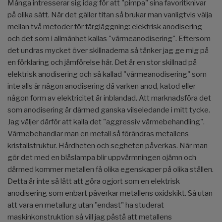
Många intresserar sig idag för att "pimpa" sina favoritknivar
på olika sätt. När det gäller titan så brukar man vanligtvis välja
mellan två metoder för färgläggning: elektrisk anodisering
och det som i allmänhet kallas "värmeanodisering". Eftersom
det undras mycket över skillnaderna så tänker jag ge mig på
en förklaring och jämförelse här. Det är en stor skillnad på
elektrisk anodisering och så kallad "värmeanodisering" som
inte alls är någon anodisering då varken anod, katod eller
någon form av elektricitet är inblandad. Att marknadsföra det
som anodisering är därmed ganska vilseledande i mitt tycke.
Jag väljer därför att kalla det "aggressiv värmebehandling".
Värmebehandlar man en metall så förändras metallens
kristallstruktur. Hårdheten och segheten påverkas. När man
gör det med en blåslampa blir uppvärmningen ojämn och
därmed kommer metallen få olika egenskaper på olika ställen.
Detta är inte så lätt att göra ogjort som en elektrisk
anodisering som enbart påverkar metallens oxidskikt. Så utan
att vara en metallurg utan "endast" ha studerat
maskinkonstruktion så vill jag påstå att metallens