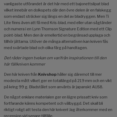
vanligaste utförandet är det här med ett bajonettslipat blad
vilket innebär en dolkspets där den övre delen är en falskegg
som endast sträcker sig längs en del av bladryggen. Men Ti
Lite finns även att få med Kris-blad, med eller utan sågtänder
och numera i en Lynn Thomson Signature Edition med ett Clip
point-blad. Men den är emellertid en begränsad upplaga och
tillhör jättarna. Utöver de många alternativen kan kniven fås
med svärtade blad och olika färg på handtagen.
Det råder ingen tvekan om varifrån inspirationen till den
här fällkniven kommer
Den här kniven från
Knivshop
håller sig däremot till mer
modesta mått vilket ger en totallängd på 219 mm och en vikt
på kring 99 g. Bladstålet som använts är japanskt AUS8.
De något enklare materialen ger en lägre prissatt kniv som
fortfarande känns kompetent och välbyggd. Det skall bli
riktigt roligt att testa den här kniven! Jag återkommer med en
recension vid senare tillfälle.