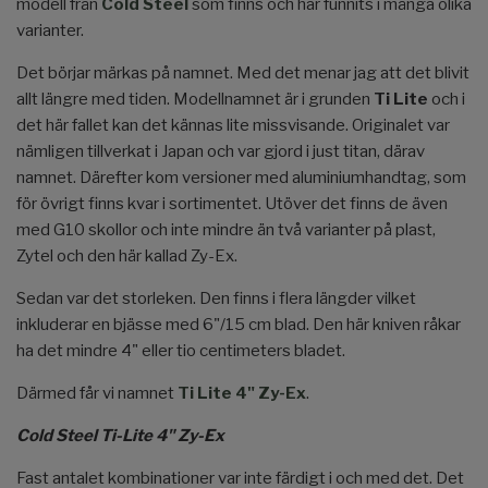
modell från
Cold Steel
som finns och har funnits i många olika
varianter.
Det börjar märkas på namnet. Med det menar jag att det blivit
allt längre med tiden. Modellnamnet är i grunden
Ti Lite
och i
det här fallet kan det kännas lite missvisande. Originalet var
nämligen tillverkat i Japan och var gjord i just titan, därav
namnet. Därefter kom versioner med aluminiumhandtag, som
för övrigt finns kvar i sortimentet. Utöver det finns de även
med G10 skollor och inte mindre än två varianter på plast,
Zytel och den här kallad Zy-Ex.
Sedan var det storleken. Den finns i flera längder vilket
inkluderar en bjässe med 6"/15 cm blad. Den här kniven råkar
ha det mindre 4" eller tio centimeters bladet.
Därmed får vi namnet
Ti Lite 4" Zy-Ex
.
Cold Steel Ti-Lite 4" Zy-Ex
Fast antalet kombinationer var inte färdigt i och med det. Det