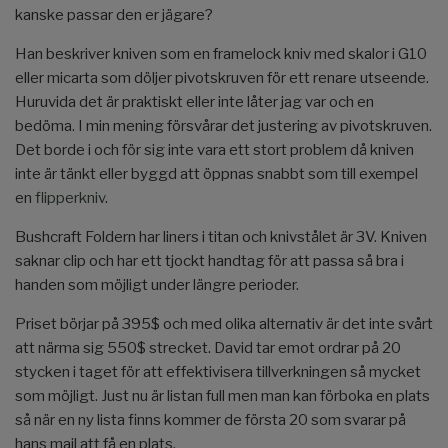
kanske passar den er jägare?
Han beskriver kniven som en framelock kniv med skalor i G10
eller micarta som döljer pivotskruven för ett renare utseende.
Huruvida det är praktiskt eller inte låter jag var och en
bedöma. I min mening försvårar det justering av pivotskruven.
Det borde i och för sig inte vara ett stort problem då kniven
inte är tänkt eller byggd att öppnas snabbt som till exempel
en
flipperkniv
.
Bushcraft Foldern har liners i titan och knivstålet är 3V. Kniven
saknar clip och har ett tjockt handtag för att passa så bra i
handen som möjligt under längre perioder.
Priset börjar på 395$ och med olika alternativ är det inte svårt
att närma sig 550$ strecket. David tar emot ordrar på 20
stycken i taget för att effektivisera tillverkningen så mycket
som möjligt. Just nu är listan full men man kan förboka en plats
så när en ny lista finns kommer de första 20 som svarar på
hans mail att få en plats.