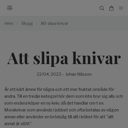
Hem
/
Blogg
/
Att slipa knivar
Att slipa knivar
22/04, 2023
–
Johan Nilsson
Är ett kärt ämne för några och ett mer fruktat område för
andra. Till en tredje kategori hör dem som inte bryr sig alls och
som endera köper en ny kniv, då det handlar om t ex
Moraknivar som används i jobbet och ofta betalas av någon
annan eller använder en brödsåg till allt i köket för att "allt
annat är slött".