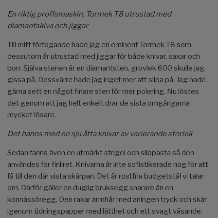
En riktig proffsmaskin, Tormek T8 utrustad med
diamantskiva och jiggar
Till mitt förfogande hade jag en eminent Tormek T8 som
dessutom är utrustad med jiggar för både knivar, saxar och
borr. Själva stenen är en diamantsten, grovlek 600 skulle jag
gissa på. Dessvärre hade jag inget mer att slipa på. Jag hade
gärna sett en något finare sten för mer polering. Nu löstes
det genom att jag helt enkelt drar de sista omgångarna
mycket lösare.
Det hanns med en sju åtta knivar av varierande storlek
Sedan fanns även en utmärkt strigel och slippasta så den
användes för finliret. Knivarna är inte sofistikerade nog för att
få till den där sista skärpan. Det är rostfria budgetstål vi talar
om. Därför gäller en duglig bruksegg snarare än en
konnässöregg. Den rakar armhår med aningen tryck och skär
igenom tidningspapper med lätthet och ett svagt väsande.