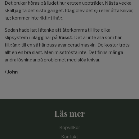
Det brukar höras på ljudet hur eggen uppträder. Nästa vecka
skall jag ta det sista gänget. Idag blev det sju eller åtta knivar,
jag kommer inte riktigt ihåg.
Sedan hade jag i åtanke att återkomma till lite olika
slipsystem i inlägg här på
Vasst
. Det är inte alla som har
tillgång till en så här pass avancerad maskin. De kostar trots
allt en en bra slant. Men misströsta inte. Det finns många
andra lösningar på problemet med slöa knivar.
/ John
Läs mer
Köpvillkor
Kontakt