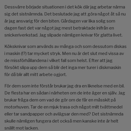
Dessvärre började situationen i det kök där jag arbetar närma
sig det sistnämnda. Det beslutade jag att göra något åt så nu
är jag ansvarig för den biten. Gårdagen var lika solig som
dagen fast det var något jag mest betraktade inifrån en
snickeriverkstad. Jag slipade nämligen knivar för glatta livet.
Köksknivar som används av många och som dessutom diskas
i maskin (!?) tar mycket stryk. Men nu är det slut med vissa av
de missförhållandena i vilket fall som helst. Efter att jag
försökt slipa upp dem så blir det inga mer turer i diskmaskin
för då blir allt mitt arbete ogjort.
För dem som inte förstår brukar jag dra en liknelse med en bil.
De flesta har en sådan i närheten om de inte äger en själv. Jag
brukar fråga dem om vad de gör om de får en måsskit på
motorhuven. Tar de en mjuk trasa och något milt tvättmedel
eller tar sandpapper och avlägsar den med? Det sistnämnda
skulle nämligen fungera det också men kanske inte är helt
snällt mot lacken.