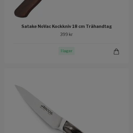
Satake NoVac Kockkniv 18 cm Trähandtag
399 kr
I lager