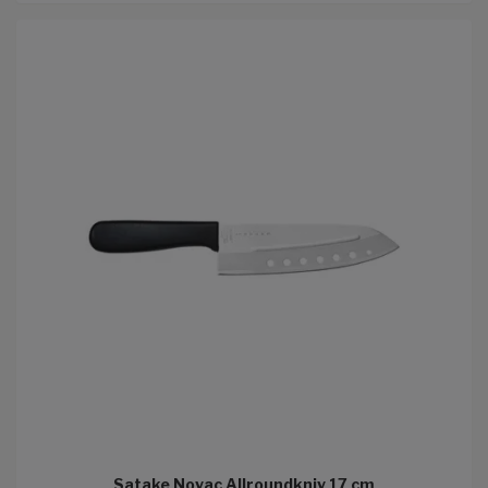
Satake Novac Allroundkniv 17 cm