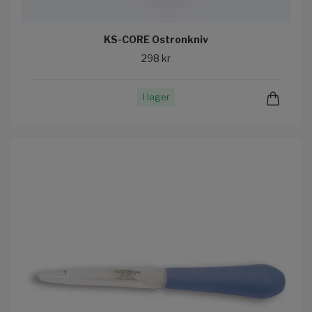
KS-CORE Ostronkniv
298 kr
I lager