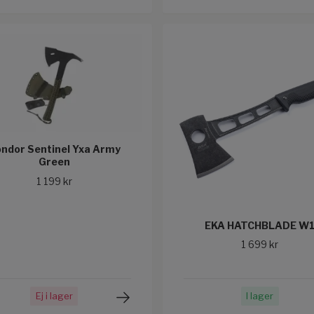
ndor Sentinel Yxa Army
Green
1 199 kr
EKA HATCHBLADE W
1 699 kr
Ej i lager
I lager