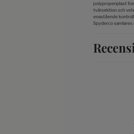
polypropenplast
for
tvärsektion och vet
enastående kontroll
Spyderco samlares 
Recens