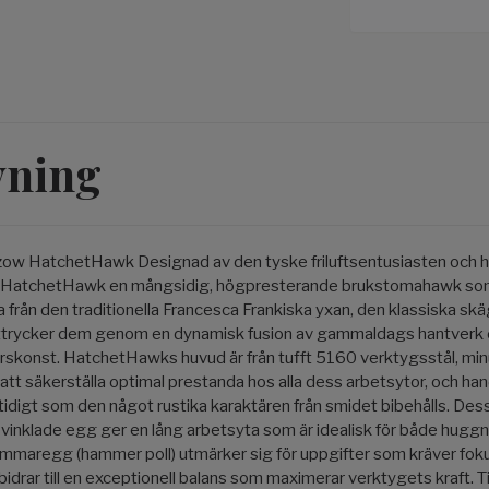
vning
zow HatchetHawk
Designad av den tyske friluftsentusiasten och h
w HatchetHawk en mångsidig, högpresterande brukstomahawk som
från den traditionella
Francesca Frankiska yxan
, den klassiska
skä
uttrycker dem genom en dynamisk fusion av gammaldags hantver
örskonst.
HatchetHawks huvud är från tufft 5160 verktygsstål, min
tt säkerställa optimal prestanda hos alla dess arbetsytor, och hand
tidigt som den något rustika karaktären från smidet bibehålls.
Dess
 vinklade egg ger en lång arbetsyta som är idealisk för både hugg
mmaregg (hammer poll) utmärker sig för uppgifter som kräver foku
idrar till en exceptionell balans som maximerar verktygets kraft.
T