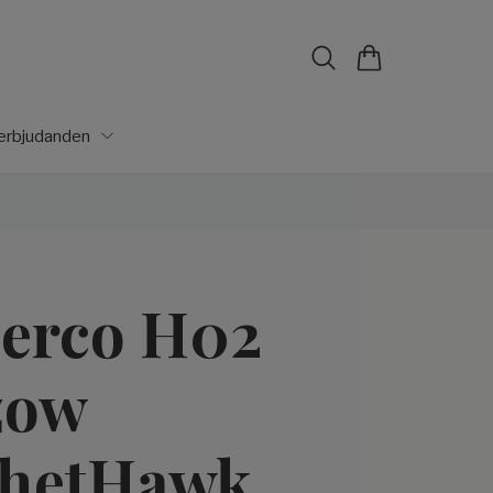
lerbjudanden
erco H02
zow
chetHawk