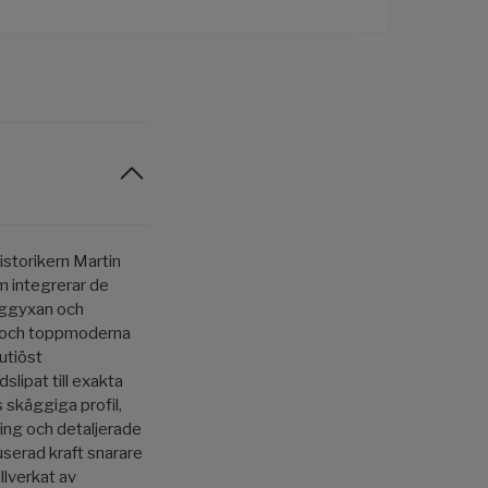
istorikern
Martin
 integrerar de
ggyxan
och
k och toppmoderna
utiöst
slipat till exakta
 skäggiga profil,
ning och detaljerade
serad kraft snarare
illverkat av