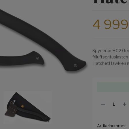
4 999
Spyderco H02 Gen
friluftsentusiaste
HatchetHawk en m
Artikelnummer