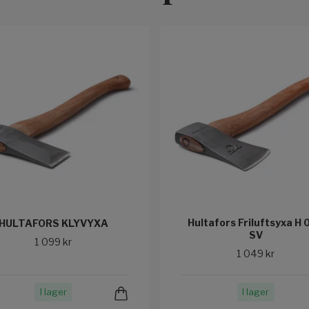
Hultafors Friluftsyxa H 
HULTAFORS KLYVYXA
SV
1 099 kr
1 049 kr
I lager
I lager