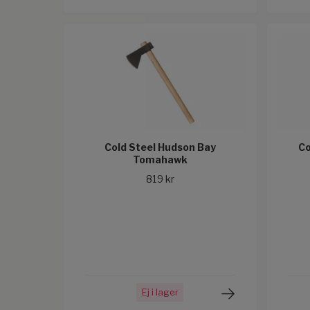
Cold Steel Hudson Bay
Co
Tomahawk
819 kr
Ej i lager