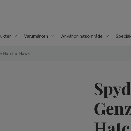
ukter
Varumärken
Användningsområde
Specia
w HatchetHawk
Spyd
Gen
Hat