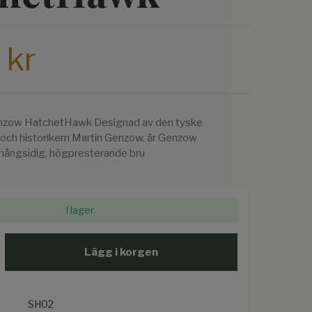
 kr
zow HatchetHawk Designad av den tyske
n och historikern Martin Genzow, är Genzow
ångsidig, högpresterande bru
I lager
Lägg i korgen
SH02