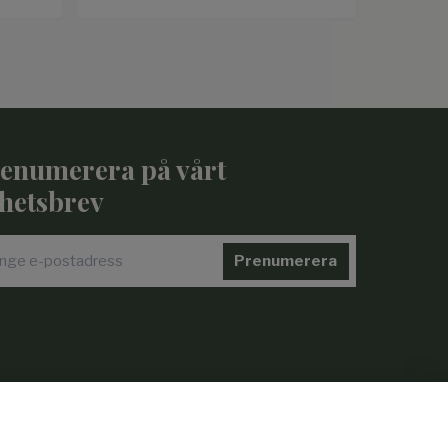
enumerera på vårt
hetsbrev
Prenumerera