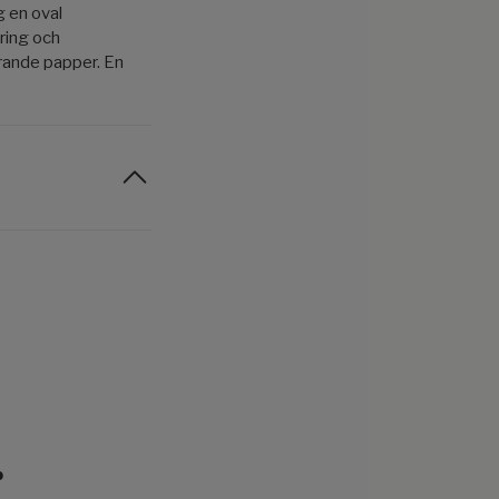
 en oval
ring och
rande papper. En
r