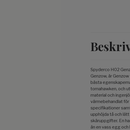
Beskri
Spyderco H02 Gen
Genzow
, är Genzo
bästa egenskaperna 
tomahawken
, och 
material och ingenj
värmebehandlat för a
specifikationer sam
upphöjda tå och lätt
skäruppgifter.
En ha
än en vass egg och b