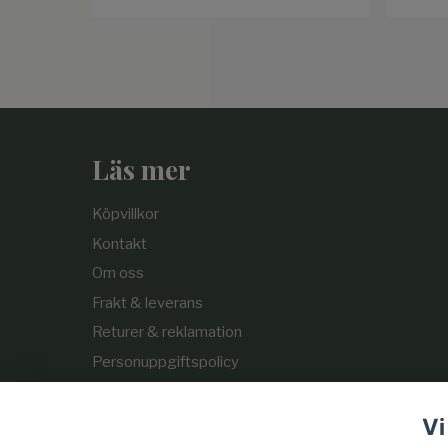
Läs mer
Köpvillkor
Kontakt
Om oss
Frakt & leverans
Returer & reklamation
Personuppgiftspolicy
Cookie-policy
Vi