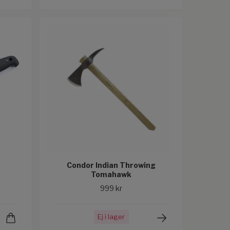
1
Condor Indian Throwing
Tomahawk
999 kr
Ej i lager