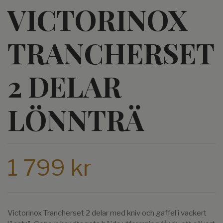
VICTORINOX
TRANCHERSET
2 DELAR
LÖNNTRÄ
1 799 kr
Victorinox Trancherset 2 delar med kniv och gaffel i vackert