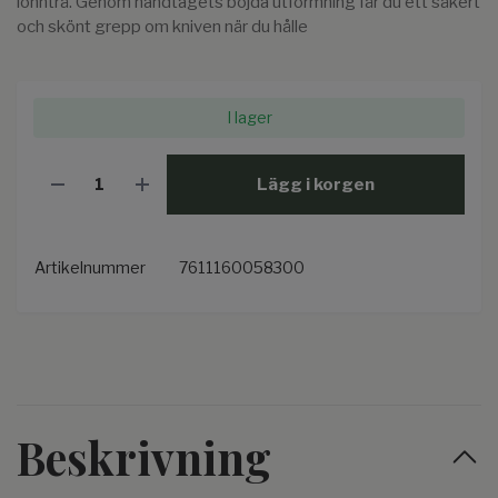
lönnträ. Genom handtagets böjda utformning får du ett säkert
och skönt grepp om kniven när du hålle
I lager
Lägg i korgen
Artikelnummer
7611160058300
Beskrivning