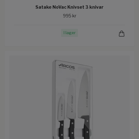
Satake NoVac Knivset 3 knivar
995 kr
I lager