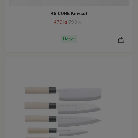
KS CORE Knivset
479 kr
798 kr
I lager