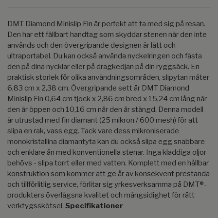
DMT Diamond Minislip Fin är perfekt att ta med sig på resan.
Den har ett fällbart handtag som skyddar stenen när den inte
används och den övergripande designen är lätt och
ultraportabel. Du kan också använda nyckelringen och fästa
den på dina nycklar eller på dragkedjan på din ryggsäck. En
praktisk storlek för olika användningsområden, slipytan mäter
6,83 cm x 2,38 cm. Övergripande sett är DMT Diamond
Minislip Fin 0,64 cm tjock x 2,86 cm bred x 15,24 cm lång när
den är öppen och 10,16 cm när den är stängd. Denna modell
är utrustad med fin diamant (25 mikron / 600 mesh) för att
slipa en rak, vass egg. Tack vare dess mikroniserade
monokristallina diamantyta kan du också slipa egg snabbare
och enklare än med konventionella stenar. Inga kladdiga oljor
behövs - slipa torrt eller med vatten. Komplett med en hållbar
konstruktion som kommer att ge år av konsekvent prestanda
och tillförlitlig service, förlitar sig yrkesverksamma på DMT®-
produkters överlägsna kvalitet och mångsidighet för rätt
verktygsskötsel.
Specifikationer