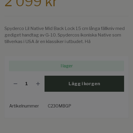
2 099 kr
Spyderco Lil Native Mid Back Lock 15 cm långa fällkniv med
gediget handtag av G-10. Spydercos ikoniska Native som
tillverkas i USA är en klassiker i utbudet. Hä
I lager
Lägg i korgen
Artikelnummer
C230MBGP