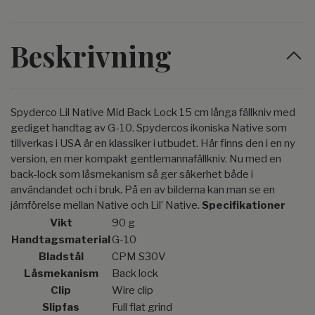
Beskrivning
Spyderco Lil Native Mid Back Lock 15 cm långa fällkniv med
gediget handtag av G-10. Spydercos ikoniska Native som
tillverkas i USA är en klassiker i utbudet. Här finns den i en ny
version, en mer kompakt gentlemannafällkniv. Nu med en
back-lock som låsmekanism så ger säkerhet både i
användandet och i bruk. På en av bilderna kan man se en
jämförelse mellan Native och Lil’ Native.
Specifikationer
Vikt
90 g
Handtagsmaterial
G-10
Bladstål
CPM S30V
Låsmekanism
Back lock
Clip
Wire clip
Slipfas
Full flat grind