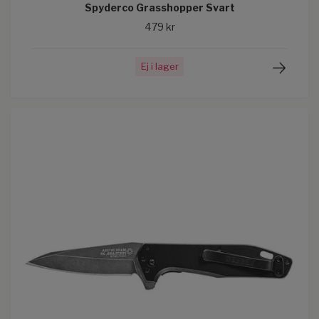
Spyderco Grasshopper Svart
479 kr
Ej i lager