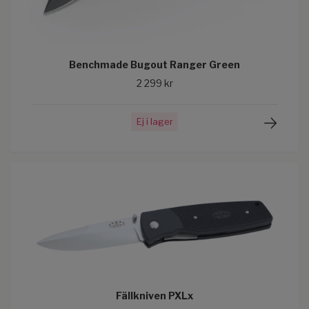
Benchmade Bugout Ranger Green
2 299 kr
Ej i lager
Fällkniven PXLx