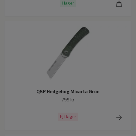
I lager
QSP Hedgehog Micarta Grön
799 kr
Ej i lager