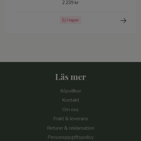
2 239 kr
Ej i lager
Läs mer
Köpvillkor
Kontakt
Om oss
Frakt & leverans
Returer & reklamation
Personuppgiftspolicy