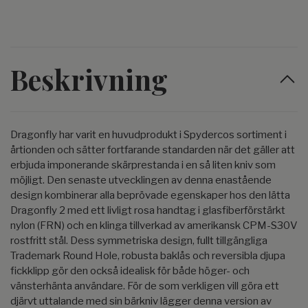
Beskrivning
Dragonfly har varit en huvudprodukt i Spydercos sortiment i
årtionden och sätter fortfarande standarden när det gäller att
erbjuda imponerande skärprestanda i en så liten kniv som
möjligt. Den senaste utvecklingen av denna enastående
design kombinerar alla beprövade egenskaper hos den lätta
Dragonfly 2 med ett livligt rosa handtag i glasfiberförstärkt
nylon (FRN) och en klinga tillverkad av amerikansk CPM-S30V
rostfritt stål. Dess symmetriska design, fullt tillgängliga
Trademark Round Hole, robusta baklås och reversibla djupa
fickklipp gör den också idealisk för både höger- och
vänsterhänta användare. För de som verkligen vill göra ett
djärvt uttalande med sin bärkniv lägger denna version av