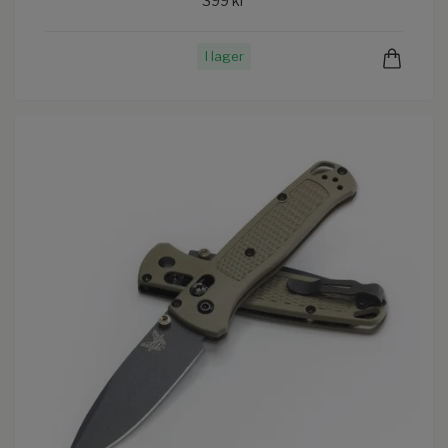
399 kr
I lager