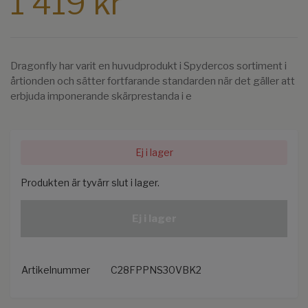
1 419 kr
Dragonfly har varit en huvudprodukt i Spydercos sortiment i
årtionden och sätter fortfarande standarden när det gäller att
erbjuda imponerande skärprestanda i e
Ej i lager
Produkten är tyvärr slut i lager.
Ej i lager
Artikelnummer
C28FPPNS30VBK2