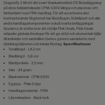
Dragonfly 2 till ett rikt svart titankarbonitrid (TiCN) beläggning
på dess helplattslipade CPM-S30V klinga och placeras i ett
fantastiskt rosa FRN-handtag. För att accentuera den
kontrasterande färgtemat har låsstången, fickklipset och alla
andra handtagskomponenter också svarta beläggningar.
Spyderco är stolta över att stödja Pink Heals. Pink Heals
erbjuder globala lösningar för att ge stöd och ekonomisk hjälp
till individer och samhällen i behov genom samarbete med
räddningstjänsten och lokala företag.
Specifikationer
Totallängd - 14,2 cm
Bladlängd - 5,8 cm
Bladtjocklek - 2,5 mm
Vikt - 34 gram
Bladmaterial - CPM S30V
Eggtyp - Plain Edge
Handtagsmaterial - FRN
Låsmekanism - Back lock