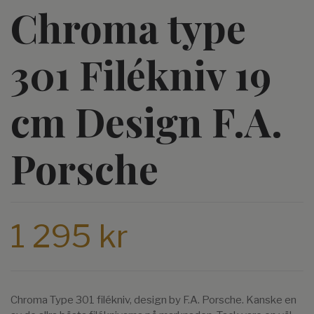
Chroma type
301 Filékniv 19
cm Design F.A.
Porsche
1 295 kr
Chroma Type 301 filékniv, design by F.A. Porsche. Kanske en