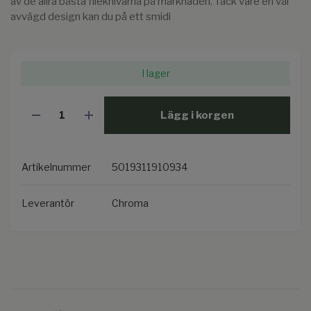
av de allra bästa filéknivarna på marknaden. Tack vare en väl
avvägd design kan du på ett smidi
I lager
Lägg i korgen
Artikelnummer
5019311910934
Leverantör
Chroma