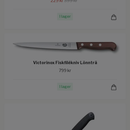
229 kr
399 kr
I lager
Victorinox Fiskfilékniv Lönnträ
799 kr
I lager